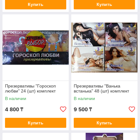
Купить
Купить
Заказать презервативы с усиками с
доставкой по Казахстану
Если вы ищете место, где можно купить
презервативы самого высокого качества,
обратитесь в наш магазин. Мы предлагаем
сертифицированные продукты, чтобы
Презервативы "Гороскоп
Презервативы "Ванька
обеспечить максимальную безопасность и
любви" 24 (шт) комплект
встанька" 48 (шт) комплект
эффективность.
В наличии
В наличии
4 800
9 500
₸
₸
Информация о доставке
Купить
Купить