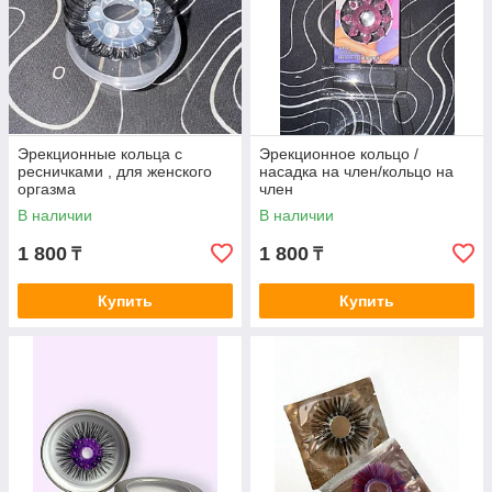
шипами
Эффективность зависит от правильного
использования.
Эрекционные кольца с
Эрекционное кольцо /
Презерватив должен быть правильно подобран
ресничками , для женского
насадка на член/кольцо на
по размеру.
оргазма
член
В наличии
В наличии
Следуйте инструкциям на упаковке.
1 800
1 800
₸
₸
Купить
Купить
Не забудьте использовать только один
презерватив одновременно.
Презервативы для стимуляции
точки G