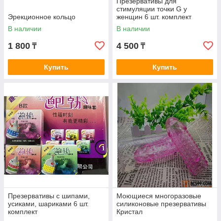
Презервативы для
стимуляции точки G у
Эрекционное кольцо
женщин 6 шт. комплект
В наличии
В наличии
1 800
4 500
₸
₸
Купить
Купить
Дополнительная стимуляция
Презервативы с шипами могут быть
интересным способом добавить
дополнительную стимуляцию во время
секса.
Смазки
Презервативы с шипами,
Моющиеся многоразовые
усиками, шариками 6 шт.
силиконовые презервативы
Использование смазок может улучшить
комплект
Кристал
ощущения во время секса.