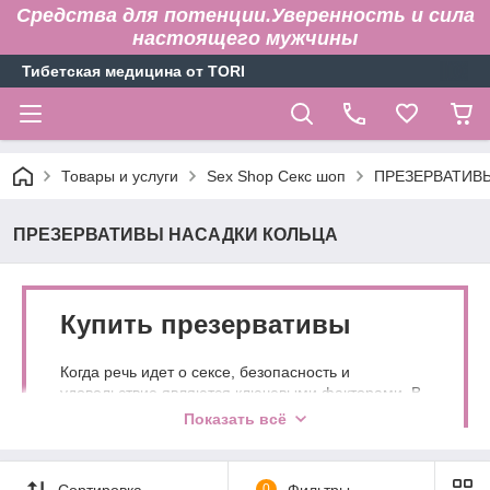
Средства для потенции.Уверенность и сила
настоящего мужчины
Тибетская медицина от TORI
Товары и услуги
Sex Shop Секс шоп
ПРЕЗЕРВАТИВ
ПРЕЗЕРВАТИВЫ НАСАДКИ КОЛЬЦА
Купить презервативы
Когда речь идет о сексе, безопасность и
удовольствие являются ключевыми факторами. В
последнее время на рынке появилось множество
Показать всё
новых типов презервативов, включая те, которые
имеют шипы и другие формы стимуляции.
Сортировка
0
Фильтры