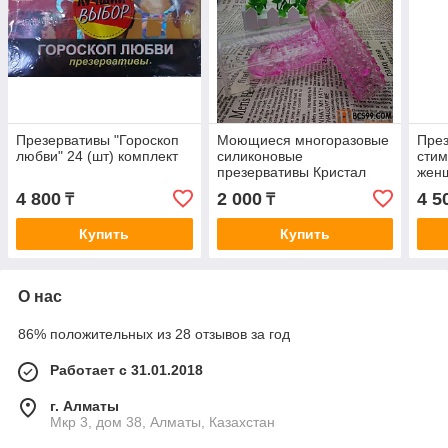
Презервативы "Гороскоп
Моющиеся многоразовые
През
любви" 24 (шт) комплект
силиконовые
стим
презервативы Кристал
женщ
4 800
2 000
4 5
₸
₸
Купить
Купить
О нас
86% положительных из 28 отзывов за год
Работает с 31.01.2018
г. Алматы
Мкр 3, дом 38, Алматы, Казахстан