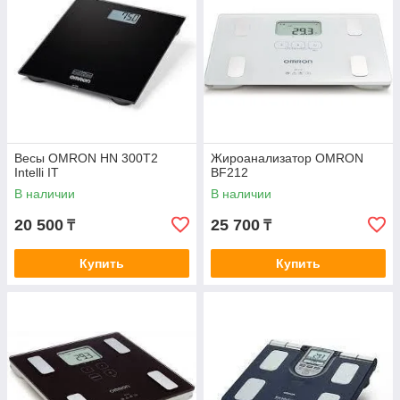
точные результаты.
Используйте в одно и то же время суток
Чтобы получить более точные результаты,
используйте весы в одно и то же время суток. Это
поможет избежать изменений в вашем весе и уровне
жира в организме, вызванных различными
факторами.
Будьте последовательны
Весы OMRON HN 300T2
Жироанализатор OMRON
Intelli IT
BF212
Для того, чтобы получить более точные результаты,
используйте весы регулярно и будьте
В наличии
В наличии
последовательны в своих измерениях. Это поможет
20 500
25 700
₸
₸
вам отслеживать изменения в вашем теле и
принимать соответствующие меры.
Купить
Купить
Жироанализатор Оmron
Модели Omron - это один из самых точных и