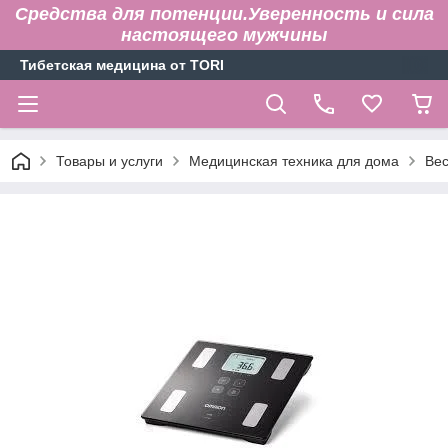
Средства для потенции.Уверенность и сила
настоящего мужчины
Тибетская медицина от TORI
Товары и услуги
Медицинская техника для дома
Вес