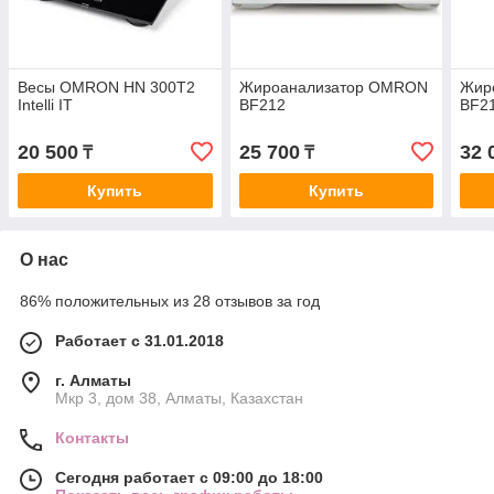
Весы OMRON HN 300T2
Жироанализатор OMRON
Жир
Intelli IT
BF212
BF2
20 500
25 700
32 
₸
₸
Купить
Купить
О нас
86% положительных из 28 отзывов за год
Работает с 31.01.2018
г. Алматы
Мкр 3, дом 38, Алматы, Казахстан
Контакты
Сегодня работает с 09:00 до 18:00