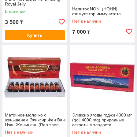
Royal Jelly
Напиток NONI (НОНИ)
В наличии
стимулятор иммунитета
Нет в наличии
3 500
₸
7 000
₸
Купить
Маточное молочко с
Эликсир ягоды годжи 4000 мг
женьшенем Эликсир Фен Ван
(goji 4000 mg) природные
Цзян Женьшень (Ren shen
секреты молодости,
feng wang jiang)
долголетия, жизненной силы.
Нет в наличии
Нет в наличии