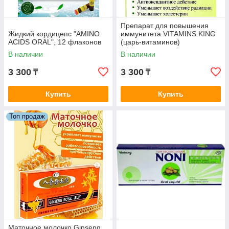
Препарат для повышения
Жидкий кордицепс "AMINO
иммунитета VITAMINS KING
ACIDS ORAL", 12 флаконов
(царь-витаминов)
В наличии
В наличии
3 300
3 300
₸
₸
Купить
Купить
Топ продаж
Маточное молочко Ginseng