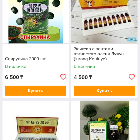
Эликсир с пантами
пятнистого оленя Лужун
Спирулина 2000 шт
(lurong Koufuye)
В наличии
В наличии
6 500
4 500
₸
₸
Купить
Купить