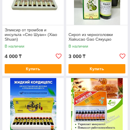
Эликсир от тромбов и
инсульта «Сяо Шуан» (Xiao
Сироп из черноголовки
Shuan)
Xiakucao Gao Сякуцао
В наличии
В наличии
4 000
3 000
₸
₸
Купить
Купить