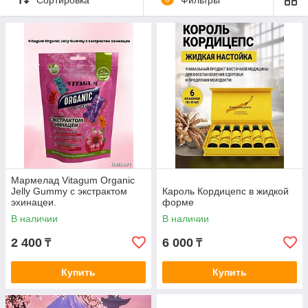
иммуномодуляторы от известных производителей. Мы
предлагаем грамотную помощь при выборе средств.
Гарантируем оригинальное качество и удобные
способы оплаты и доставки.
Увидеть каталог
Мармелад Vitagum Organic
Jelly Gummy с экстрактом
Кароль Кордицепс в жидкой
эхинацеи.
форме
В наличии
В наличии
2 400
6 000
₸
₸
Купить
Купить