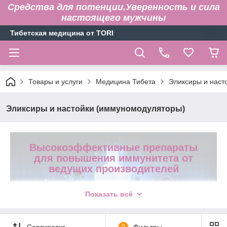
Средства для потенции.Уверенность и сила
настоящего мужчины
Тибетская медицина от TORI
Товары и услуги
Медицина Тибета
Эликсиры и наст
Эликсиры и настойки (иммуномодуляторы)
Высокоэффективные препараты
для повышения иммунитета от
ведущих производителей
Большой выбор средств по доступной
Показать всё
стоимости
В нашей компании вы можете выгодно заказать
Сортировка
0
Фильтры