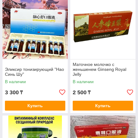
Маточное молочко с
Эликсир тонизирующий "Нао
женьшенем Ginseng Royal
Синь Шу"
Jelly
В наличии
В наличии
3 300
2 500
₸
₸
Купить
Купить