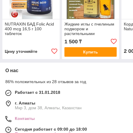
NUTRAXIN БАД Folic Acid
Жидкие иглы с пчелиным
Корд
400 mcg 16,5 г 100
подмором и
Natu
таблеток
растительными
компонентами при болях
1 500
₸
в мышцах и суставах
2 0
Цену уточняйте
Купить
О нас
86% положительных из 28 отзывов за год
Работает с 31.01.2018
г. Алматы
Мкр 3, дом 38, Алматы, Казахстан
Контакты
Сегодня работает с 09:00 до 18:00