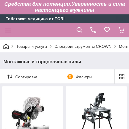
Средства для потенции.Уверенность и сила
настоящего мужчины
Тибетская медицина от TORI
Товары и услуги
Электроинструменты CROWN
Монт
Монтажные и торцовочные пилы
Сортировка
0
Фильтры