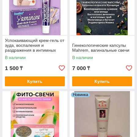
Успокаивающий крем-гель от
зуда, воспаления и
Гинекологические капсулы
раздражения в интимных
Mahrem, вагинальные свечи
местах Sumifun
В наличии
В наличии
1 500
7 000
₸
₸
Купить
Купить
Новинка