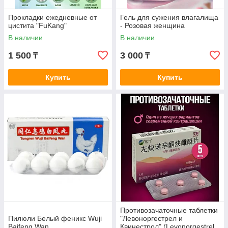
Прокладки ежедневные от
Гель для сужения влагалища
цистита "FuKang"
- Розовая женщина
В наличии
В наличии
1 500
3 000
₸
₸
Купить
Купить
Противозачаточные таблетки
Пилюли Белый феникс Wuji
"Левоноргестрел и
Baifeng Wan
Квинестрол" (Levonorgestrel