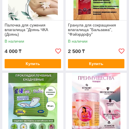
Палочка для сужения
Гранула для сокращения
влагалища "Доянь ЧКА
влагалища "Бальзама",
(Доянь)
"Фэйэрдофу"
В наличии
В наличии
4 000
2 500
₸
₸
Купить
Купить