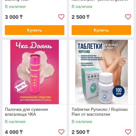
and Quinestrol) 5 табл.
В наличии
В наличии
3 000
2 500
₸
₸
Купить
Купить
Палочка для сужения
Таблетки Руписяо / Rupixiao
влагалища ЧКА
Pian от мастопатии
В наличии
В наличии
4 000
2 500
₸
₸