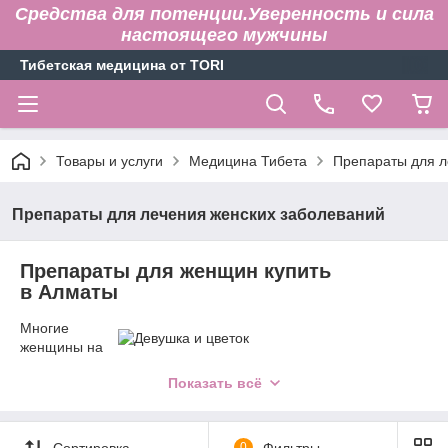
Средства для потенции.Уверенность и сила
настоящего мужчины
Тибетская медицина от TORI
Товары и услуги
Медицина Тибета
Препараты для л
Препараты для лечения женских заболеваний
Препараты для женщин купить
в Алматы
Многие
женщины на
протяжении
Показать всё
своей жизни сталкиваются с гинекологическими болезнями,
которые доставляют немало неприятностей и значительно
ухудшают качество жизни. На помощь женщинам приходит
народная китайская медицина с многовековыми
Сортировка
0
Фильтры