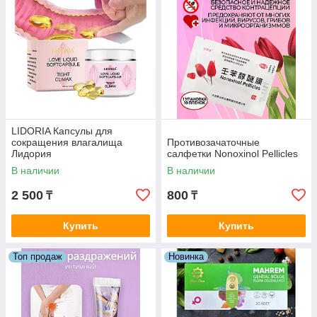
LIDORIA Капсулы для
сокращения влагалища
Противозачаточные
Лидория
салфетки Nonoxinol Pellicles
В наличии
В наличии
2 500
800
₸
₸
Купить
Купить
Топ продаж
Новинка