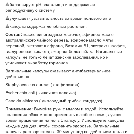
🔺балансирует pH влагалища и поддерживает
репродуктивную систему.
🔺улучшает чувствительность во время полового акта
🔺капсулы содержат лечебные растения.
Состав:
масло виноградных косточек, эфирное масло
австралийского чайного дерева, эфирное масло мяты
перечной, экстракт шафрана, Витамин В1, экстракт шалфея,
гиалуроновая кислота, экстракт белка шёлка. Вагинальные
капсулы не только лечат женские заболевания, но и
усиливают выработку гормонов.
Вагинальные капсулы оказывают антибактериальное
действие на:
Staphylococcus aureus ( стафилококк)
Escherichia coli ( кишечная палочка)
Candida albicans ( диплоидный грибок, кандидоз).
Применение:
Вымойте руки с мылом и водой. Используйте
положения лёжа можно применять в любое время, лучшее
время применения на ночь 1 капсулу. Используйте капсулы
каждые два дня, чтобы сохранить здоровье. Вагинальные
капсулы растворяются за 30 минут под воздействием тепла и