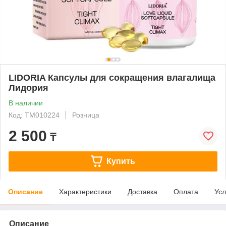
LIDORIA Капсулы для сокращения влагалища
Лидория
В наличии
Код: ТМ010224
Розница
2 500
₸
Купить
Описание
Характеристики
Доставка
Оплата
Усл
Описание