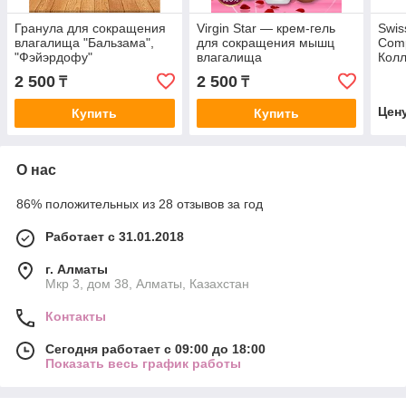
Гранула для сокращения
Virgin Star — крем-гель
Swis
влагалища "Бальзама",
для сокращения мышц
Comp
"Фэйэрдофу"
влагалища
Колл
крас
2 500
2 500
₸
₸
воло
Цен
Купить
Купить
О нас
86% положительных из 28 отзывов за год
Работает с 31.01.2018
г. Алматы
Мкр 3, дом 38, Алматы, Казахстан
Контакты
Сегодня работает с 09:00 до 18:00
Показать весь график работы