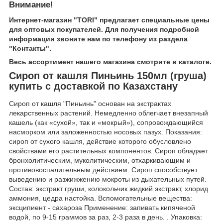
Внимание!
Интернет-магазин "TORI" предлагает специальные цены
для оптовых покупателей. Для получения подробной
информации звоните нам по телефону из раздела
"Контакты".
Весь ассортимент нашего магазина смотрите в каталоге.
Сироп от кашля Пиньинь 150мл (груша)
купить с доставкой по Казахстану
Сироп от кашля "Пиньинь" основан на экстрактах
лекарственных растений. Немедленно облегчает внезапный
кашель (как «сухой», так и «мокрый»), сопровождающийся
насморком или заложенностью носовых пазух. Показания:
сироп от сухого кашля, действие которого обусловлено
свойствами его растительных компонентов. Сироп обладает
бронхолитическим, муколитическим, отхаркивающим и
противовоспалительным действием. Сироп способствует
выведению и разжижжению мокроты из дыхательных путей.
Состав: экстракт груши, колокольчик жидкий экстракт, хлорид
аммония, цедра настойка. Вспомогательные вещества:
эксципиент - сахароза Применение: запивать кипяченой
водой, по 9-15 граммов за раз, 2-3 раза в день. . Упаковка: