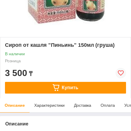
Сироп от кашля "Пиньинь" 150мл (груша)
В наличии
Розница
3 500
₸
Купить
Описание
Характеристики
Доставка
Оплата
Усл
Описание