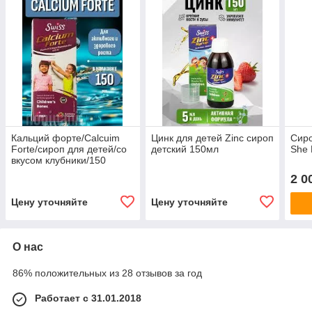
Кальций форте/Calcuim
Цинк для детей Zinc сироп
Сиро
Forte/сироп для детей/со
детский 150мл
She 
вкусом клубники/150
мл/Swiss Bork
2 0
Цену уточняйте
Цену уточняйте
О нас
86% положительных из 28 отзывов за год
Работает с 31.01.2018