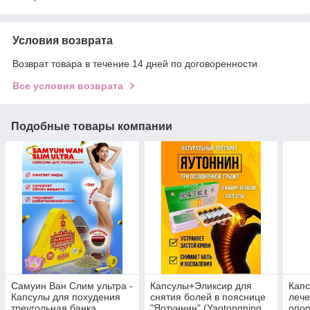
Условия возврата
Возврат товара в течение 14 дней по договоренности
Все условия возврата
Подобные товары компании
Самуин Ван Слим ультра -
Капсулы+Эликсир для
Капс
Капсулы для похудения
снятия болей в пояснице
лече
треугольная банка
"Яотуннин" (Yaotongning
опор