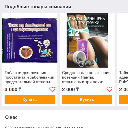
Подобные товары компании
Таблетки для лечения
Средство для повышения
Табл
простатита и заболеваний
потенции Панты,
аде
предстательной железы
женьшень и три почки
Pule
Аладдин
Пьян
3 000
2 000
2 0
₸
₸
Купить
Купить
О нас