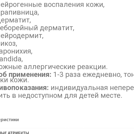
ейрогенные воспаления кожи,
рапивница,
ерматит,
еборейный дерматит,
ейродермит,
микоз,
аронихия,
andida,
кожные аллергические реакции.
об применения:
1-3 раза ежедневно, т
ки кожи.
ивопоказания:
индивидуальная непере
ить в недоступном для детей месте.
еристики
НЫЕ АТРИБУТЫ