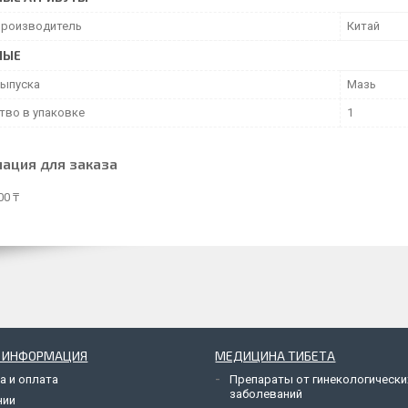
производитель
Китай
НЫЕ
ыпуска
Мазь
тво в упаковке
1
ация для заказа
00 ₸
Я ИНФОРМАЦИЯ
МЕДИЦИНА ТИБЕТА
а и оплата
Препараты от гинекологически
заболеваний
нии