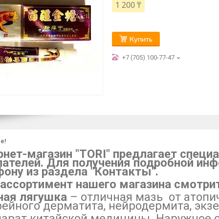
1 200 ₸
Купить
+7 (705) 100-77-47
е!
рнет-магазин "TORI" предлагает спец
пателей. Для получения подробной инф
фону из раздела "Контакты".
 ассортимент нашего магазина смотрит
ная лягушка
– отличная мазь от атопи
рейного дерматита, нейродермита, экз
арат китайской медицины. Наружное с