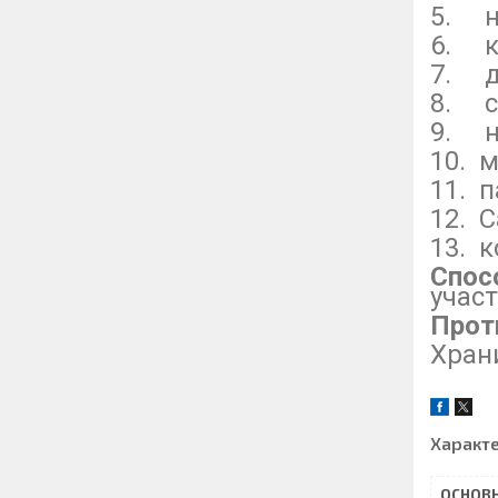
5. н
6. к
7. д
8. с
9. н
10. 
11. п
12. C
13. 
Спос
участ
Прот
Хран
Характ
ОСНОВ