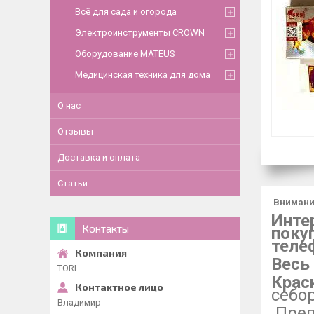
Всё для сада и огорода
Электроинструменты CROWN
Оборудование MATEUS
Медицинская техника для дома
О нас
Отзывы
Доставка и оплата
Статьи
Внимани
Инте
Контакты
поку
теле
Весь
TORI
Крас
себо
Владимир
Преп