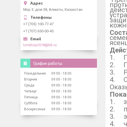
прот
дейс
Мкр 3, дом 38, Алматы, Казахстан
устра
защи
кожн
+7 (705) 100-77-47
Сост
+7 (707) 650-00-45
семен
ясен
torishop2018@bk.ru
Дейс
1. П
График работы
2. П
3. Р
Понедельник
09:00
18:00
4. 
Вторник
09:00
18:00
Оказ
Среда
09:00
18:00
Четверг
09:00
18:00
Пока
Пятница
09:00
18:00
1. з
Суббота
09:00
18:00
2. п
Воскресенье
09:00
18:00
3. э
4. ч