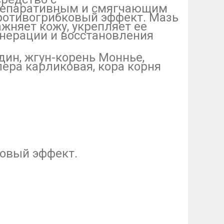
 репаративным и смягчающим
ротивогрибковый эффект. Мазь
ажняет кожу, укрепляет ее
енерации и восстановления
дин, жгун-корень Моннье,
лера карликовая, кора корня
овый эффект.