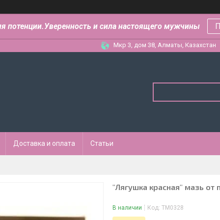
ля потенции.Уверенность и сила настоящего мужчины
П
Мкр 3, дом 38, Алматы, Казахстан
Доставка и оплата
Статьи
"Лягушка красная" мазь от 
В наличии
Код:
ТМ0328