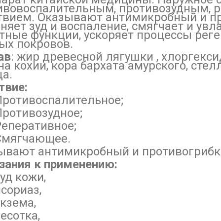
ивовоспалительным, противозудным,
твием. Оказывают антимикробный и п
няет зуд и воспаление, смягчает и увл
тные функции, ускоряет процессы рег
ых покровов.
ав
: жир древесной лягушки , хлоргекси
а кохии, кора бархата амурского, стел
ца.
твие:
ротивоспалительное;
ротивозудное;
еперативное;
Смягчающее.
ывают антимикробный и противогрибк
зания к применению:
уд кожи,
сориаз,
кзема,
есотка,