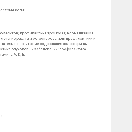
 острые боли;
офлебитов; профилактика тромбоза; нормализация
 лечение рахита и остеопороза; для профилактики и
ешательств; снижение содержания холестерина;
лактика опухолевых заболеваний; профилактика
мина A, D, Е.
е.