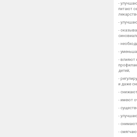
- улучша
питают с
лекарств
- улучшаю
- оказыв
синовиал
- необход
- уменьша
- влияют
профилак
детей;
- регули
и даже сн
- снижаю
- имеют 
- сущест
- улучша
- снимают
- смягча