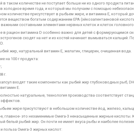
й в таком количестве не поступает больше ни из одного продукта питан
 в холодное время года, и который мы получаем с помощью небезопасн
ом количестве присутствует в рыбьем жире, и витамина Е, который до
ется веществом богатым содержанием EPA (эйкозапентаеновой кислоты
 важными составными элементами нервных клеток и клеток головного м
е в рацион витамина D особенно важно для детей с формирующимся ск
эстрогенов сходят на нет и из костей начинает вымываться кальций. П
D.
ыбий жир, натуральный витамин Е, желатин, глицерин, очищенная вода.
е на 100 г продукта:
г;
8 г.
капсул входят такие компоненты как рыбий жир глубоководных рыб, DH
 витамин Е.
полностью натуральные, технология производства соответствует станд
 эффектов.
ыбьем жире присутствуют в небольшом количестве йод, железо, кальци
ое, главное- это незаменимые Омега-3 ненасыщенные жирные кислоты. 
й белый рыбий жир. Он почти не имеет вкуса рыбы и наиболее полезен
и польза Омега-3 жирных кислот: