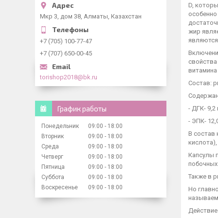
D, которы
особенно
Мкр 3, дом 38, Алматы, Казахстан
достаточн
жир явля
являются
+7 (705) 100-77-47
Включени
+7 (707) 650-00-45
свойства 
витамина 
torishop2018@bk.ru
Состав: р
Содержани
График работы
- ДГК- 9,2 
- ЭПК- 12,0
Понедельник
09:00
18:00
В состав 
Вторник
09:00
18:00
кислота),
Среда
09:00
18:00
Капсулы 
Четверг
09:00
18:00
побочных
Пятница
09:00
18:00
Также в р
Суббота
09:00
18:00
Воскресенье
09:00
18:00
Но главн
называемы
Действие 