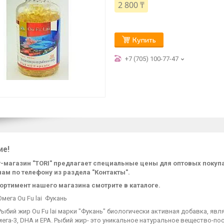
2 800 ₸
Купить
+7 (705) 100-77-47
ие!
-магазин "TORI" предлагает специальные цены для оптовых поку
нам по телефону из раздела "Контакты".
ортимент нашего магазина смотрите в каталоге.
мега Ou Fu lai Фукань
ыбий жир Ou Fu lai марки "Фукань" биологически активная добавка, я
ега-3, DHA и EPA. Рыбий жир- это уникальное натуральное вещество-п