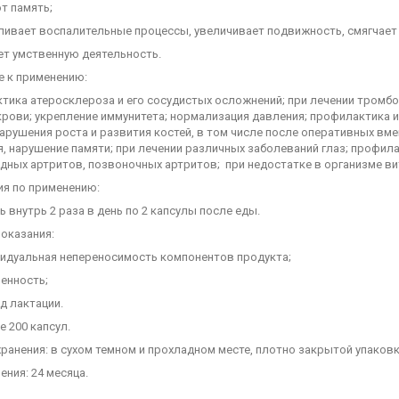
т память;
вливает воспалительные процессы, увеличивает подвижность, смягчает
ет умственную деятельность.
е к применению:
тика атеросклероза и его сосудистых осложнений; при лечении тромб
крови; укрепление иммунитета; нормализация давления; профилактика и
арушения роста и развития костей, в том числе после оперативных вм
я, нарушение памяти; при лечении различных заболеваний глаз; профи
ных артритов, позвоночных артритов; при недостатке в организме вита
ия по применению:
 внутрь 2 раза в день по 2 капсулы после еды.
оказания:
дуальная непереносимость компонентов продукта;
енность;
 лактации.
е 200 капсул.
ранения: в сухом темном и прохладном месте, плотно закрытой упаковк
ения: 24 месяца.