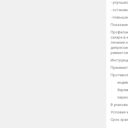
- улучшаю
- остана
- повыша
Показани
Профилак
сахара в 
лечения н
депресси
ревматоид
Инструкц
Принимать
Противоп
· индиви
· берем
· период
В упаковк
Условия х
Срок хран