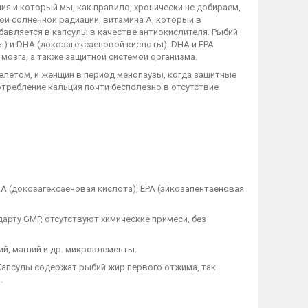
ия и который мы, как правило, хронически не добираем,
ой солнечной радиации, витамина А, который в
бавляется в капсулы в качестве антиокислителя. Рыбий
) и DHA (докозагексаеновой кислоты). DHA и EPA
озга, а также защитной системой организма.
елетом, и женщин в период менопаузы, когда защитные
отребление кальция почти бесполезно в отсутствие
A (докозагексаеновая кислота), EPA (эйкозапентаеновая
арту GMP, отсутствуют химические примеси, без
й, магний и др. микроэлементы.
Капсулы содержат рыбий жир первого отжима, так
.