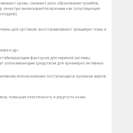
азжижают кровь, снижают риск образования тромбов,
р зачастую выписывается врачами как сопутсвующее
сосудов);
олезны для суставов- восстанавливают хрящевую ткань и
ера и др.;
м стабизирующим фактором для нервной системы,
жат успокаивающим средством для чрезмерно активных
 целевому использованию поступающих в организм жиров
вов, повышая эластичность и упругость кожи;