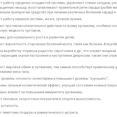
ют работу сердечно-сосудистой системы, укрепляют стенки сосудов, р
ердечную мышцу, восстанавливают правильный ритм сердца (рыбий жи
енным препаратам средство при лечении различных болезней сердца и 
т работу нервной системы, мозга, органов зрения;
ают противовоспалительное действие по всему организму, особенно п
ьную жидкость суставов;
имы для нормального роста и развития детей;
ют вероятность старческих болезней мозга, таких как болезнь Альцгейм
 на выработку «гормона радости» серотонина и др., что служит мощны
тирующим скачки настроения и наступление депрессии; также они слу
руют жировой обмен в организме, тем самым способствуя правильному
ижению веса тела;
т уровень «плохого» холестерина и повышают уровень "хорошего";
очень сильный косметический эффект, улучшая состояние кожных покро
венно влияют на повышение иммунитета организма;
ют силовые, скоростные показатели в спорте и выносливость;
 усталость;
ют симптомы подагры и ревматического артрита;