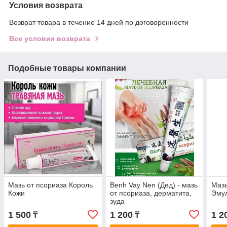
Условия возврата
Возврат товара в течение 14 дней по договоренности
Все условия возврата
Подобные товары компании
Мазь от псориаза Король
Benh Vay Nen (Дед) - мазь
Мазь
Кожи
от псориаза, дерматита,
Эмул
зуда
1 500
1 200
1 2
₸
₸