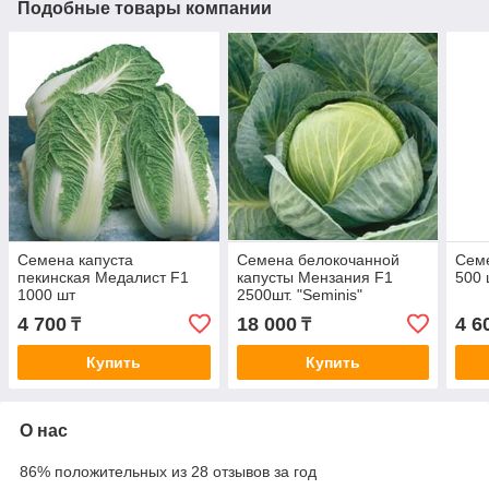
Подобные товары компании
Семена капуста
Семена белокочанной
Семе
пекинская Медалист F1
капусты Мензания F1
500 
1000 шт
2500шт. "Seminis"
4 700
18 000
4 6
₸
₸
Купить
Купить
О нас
86% положительных из 28 отзывов за год