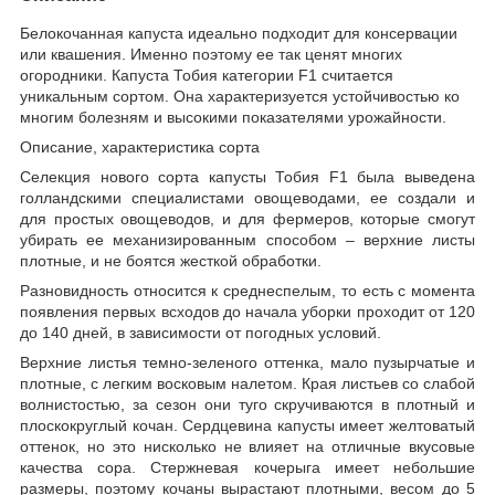
Белокочанная капуста идеально подходит для консервации
или квашения. Именно поэтому ее так ценят многих
огородники. Капуста Тобия категории F1 считается
уникальным сортом. Она характеризуется устойчивостью ко
многим болезням и высокими показателями урожайности.
Описание, характеристика сорта
Селекция нового сорта капусты Тобия F1 была выведена
голландскими специалистами овощеводами, ее создали и
для простых овощеводов, и для фермеров, которые смогут
убирать ее механизированным способом – верхние листы
плотные, и не боятся жесткой обработки.
Разновидность относится к среднеспелым, то есть с момента
появления первых всходов до начала уборки проходит от 120
до 140 дней, в зависимости от погодных условий.
Верхние листья темно-зеленого оттенка, мало пузырчатые и
плотные, с легким восковым налетом. Края листьев со слабой
волнистостью, за сезон они туго скручиваются в плотный и
плоскокруглый кочан. Сердцевина капусты имеет желтоватый
оттенок, но это нисколько не влияет на отличные вкусовые
качества сора. Стержневая кочерыга имеет небольшие
размеры, поэтому кочаны вырастают плотными, весом до 5