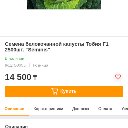
Семена белокочанной капусты Тобия F1
2500шт. "Seminis"
В наличии
Код: S0055
Розница
14 500
₸
Купить
Описание
Характеристики
Доставка
Оплата
Усл
Описание