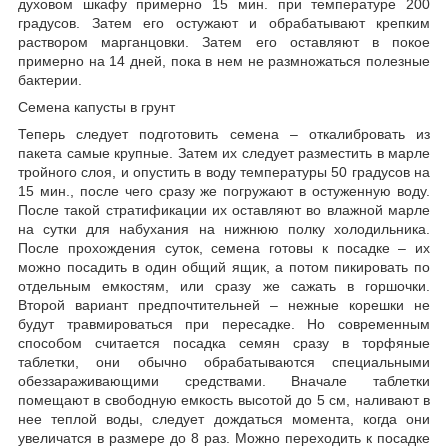
духовом шкафу примерно 15 мин. при температуре 200
градусов. Затем его остужают и обрабатывают крепким
раствором марганцовки. Затем его оставляют в покое
примерно на 14 дней, пока в нем не размножаться полезные
бактерии.
Семена капусты в грунт
Теперь следует подготовить семена – откалибровать из
пакета самые крупные. Затем их следует разместить в марле
тройного слоя, и опустить в воду температуры 50 градусов на
15 мин., после чего сразу же погружают в остуженную воду.
После такой стратификации их оставляют во влажной марле
на сутки для набухания на нижнюю полку холодильника.
После прохождения суток, семена готовы к посадке – их
можно посадить в один общий ящик, а потом пикировать по
отдельным емкостям, или сразу же сажать в горшочки.
Второй вариант предпочтительней – нежные корешки не
будут травмироваться при пересадке. Но современным
способом считается посадка семян сразу в торфяные
таблетки, они обычно обрабатываются специальными
обеззараживающими средствами. Вначале таблетки
помещают в свободную емкость высотой до 5 см, наливают в
нее теплой воды, следует дождаться момента, когда они
увеличатся в размере до 8 раз. Можно переходить к посадке