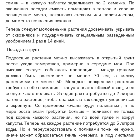
семян – в каждую таблетку заделывают по 2 семечка. По
окончанию посадки емкость помещают в теплое и хорошо
освященное место, накрывают стеклом или полиэтиленом,
до момента появления всходов.
Теперь следует молоденькие растения досвечивать, укрывать
от сквозняков и подкармливать специальным разведенным
удобрением 1 раз в 14 дней.
Посадка в грунт
Подросшие растения можно высаживать в открытый грунт
после ухода заморозков, примерно в середине мая. При
высадке следует соблюдать пропорции – между грядами
должно быть расстояние не менее 70 см, а между
растениями не менее 50. Молодые неокрепшие растения
требуют к себе внимания – капуста влаголюбивый овощ, и ее
следует часто поливать. За один раз потребуется до 2 литров
на одно растение, чтобы она смогла как следует укорениться
и окрепнуть. Со временем кочаны будут наливаться, и по
мере роста влаги требуется больше – поливают не только
под корень каждого растения, но по всей гряде и вокруг
капусты. Теперь на каждое растение потребуется до 5 литров
воды. Но и переусердствовать с поливами тоже не нужно,
иначе может образоваться гниль кочерыги, а под листьями