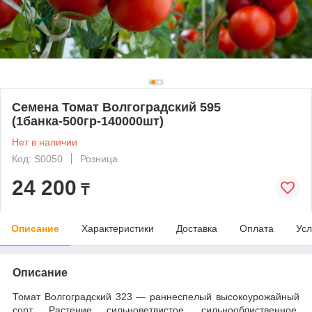
Семена Томат Волгоградский 595
(1банка-500гр-140000шт)
Нет в наличии
Код: S0050
Розница
24 200
₸
Описание
Характеристики
Доставка
Оплата
Усл
Описание
Томат Волгоградский 323 — раннеспелый высокоурожайный
сорт. Растение сильноветвистое, сильнооблиственное,