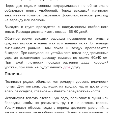
Через две недели сеянцы подкармливают, но обязательно
соблюдают норму удобрений. Перед высадкой начинают
закаливание томатов: открывают форточки, выносят рассаду
на веранду или балконы.
Высадка в грунт проводится с наступлением стабильного
тепла. Рассада должна иметь возраст 55-60 дней.
Обычное время высадки рассады помидоров на гряды в
средней полосе – конец мая или начало июня. В теплицы
высаживают раньше, там почва и воздух прогреваются
быстрее. При наступлении устойчивого тепла под временные
укрытия высаживают рассаду томатов по схеме 60х40 см.
При такой плотности посадки растения дадут хороший
урожай, при этом не будут мешать
друг
другу.
Поливы
Поливают редко, обильно, контролируя уровень влажности
почвы. Для томатов, растущих на грядах, часто достаточно
влаги от осадков, главное – избегать переувлажненности.
Используют теплую отстоянную воду, поливают в лунки или
бороздки, чтобы не размывать грунт и не оголять корень.
Увеличивают объемы воды в период цветения растений, а
также в момент плодообразования. Затем, когда начинается