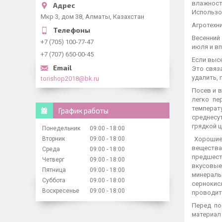
влажност
Использо
Мкр 3, дом 38, Алматы, Казахстан
Агротехн
Весенний
+7 (705) 100-77-47
июля и вп
+7 (707) 650-00-45
Если выс
Это связ
удалить, 
torishop2018@bk.ru
Посев и 
легко пе
температ
График работы
среднесу
грядкой 
Понедельник
09:00
18:00
Вторник
09:00
18:00
Хорошие 
вещества
Среда
09:00
18:00
предшест
Четверг
09:00
18:00
вкусовые
Пятница
09:00
18:00
минераль
Суббота
09:00
18:00
сернокис
Воскресенье
09:00
18:00
проводить
Перед по
материал