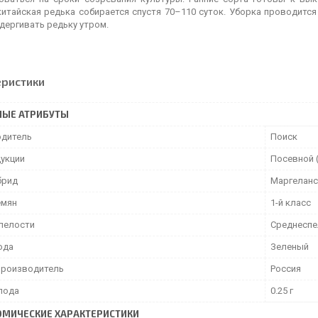
китайская редька собирается спустя 70–110 суток. Уборка проводится
дергивать редьку утром.
еристики
НЫЕ АТРИБУТЫ
дитель
Поиск
дукции
Посевной 
брид
Маргеланс
емян
1-й класс
спелости
Среднеспе
ода
Зеленый
производитель
Россия
лода
0.25 г
МИЧЕСКИЕ ХАРАКТЕРИСТИКИ