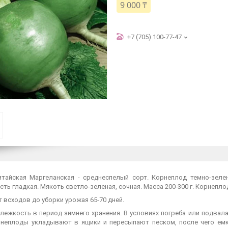
9 000 ₸
+7 (705) 100-77-47
итайская Маргеланская - среднеспелый сорт. Корнеплод темно-зеле
ть гладкая. Мякоть светло-зеленая, сочная. Масса 200-300 г. Корнепло
 всходов до уборки урожая 65-70 дней.
лежкость в период зимнего хранения. В условиях погреба или подвал
рнеплоды укладывают в ящики и пересыпают песком, после чего ем