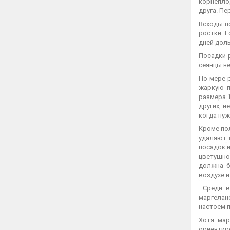
корнепло
друга. П
Всходы п
ростки. 
дней дол
Посадки 
сеянцы не
По мере 
жаркую п
размера 
других, н
когда ну
Кроме пол
удаляют 
посадок и
цветушн
должна б
воздухе и
Среди вр
маргелан
настоем 
Хотя мар
ориентир