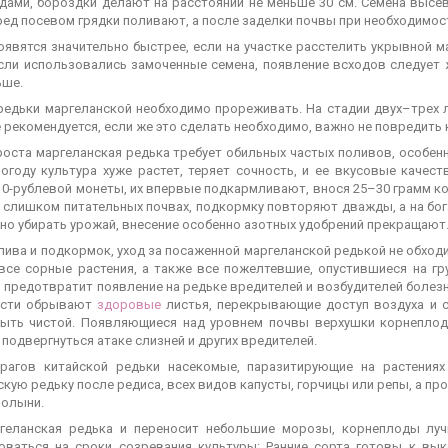
дами, бороздки делают на расстоянии не меньше 30 см. Семена высе
еред посевом грядки поливают, а после заделки почвы при необходимо
оявятся значительно быстрее, если на участке расстелить укрывной м
Если использовались замоченные семена, появление всходов следует 
ьше.
редьки маргеланской необходимо прореживать. На стадии двух–трех
 рекомендуется, если же это сделать необходимо, важно не повредить 
роста маргеланская редька требует обильных частых поливов, особен
огоду культура хуже растет, теряет сочность, и ее вкусовые каче
10-рублевой монеты, их впервые подкармливают, внося 25–30 грамм ко
е слишком питательных почвах, подкормку повторяют дважды, а на бога
жно убирать урожай, внесение особенно азотных удобрений прекращают
ива и подкормок, уход за посаженной маргеланской редькой не обходи
все сорные растения, а также все пожелтевшие, опустившиеся на гру
 предотвратит появление на редьке вредителей и возбудителей болезни
ости обрывают
здоровые
листья, перекрывающие доступ воздуха и с
ыть чистой. Появляющиеся над уровнем почвы верхушки корнеплодо
 подвергнуться атаке слизней и других вредителей.
агов китайской редьки насекомые, паразитирующие на растениях
скую редьку после редиса, всех видов капусты, горчицы или репы, а 
полыни.
геланская редька и переносит небольшие морозы, корнеплоды луч
оваться на сроки созревания культуры: Ранние сорта готовы к вык