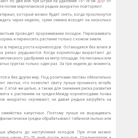
вают по две или три штуки на удалении 15–18 см
друг
от
сти полив маргеланской редьки аккуратно повторяют.
атериал, который можно будет снять, когда проклюнутся
ждать через неделю, сухие семена всходят на несколько
 листьев проводят прореживание посадок. Пересаживать
корень и переносить растение только с комом земли.
но в период роста корнеплодов. Остающаяся без влаги в
ства резко ухудшаются. Когда корнеплоды вырастают до
мплексного удобрения на метр площади. На песчаных или
тых грунтах только один раз. За три недели до момента,
.
тся и без других мер. Под розетками листвы обязательно
нт листья, что позволит свету лучше проникать вглубь
. С этой же целью, а также для снижения риска развития
вета к растениям на грядке.Между корнеплодами почва
в аккуратно окучивают, не давая редьке загрубеть на
 семейства капустных. Поэтому лучше не выращивать
профилактически грядки обрабатывают табачной пылью или
ше убирать до наступления холодов. При этом можно
опке через 57–70 дней после всходов. Среднеспелая и