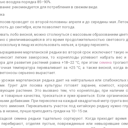
ью воздуха порядка 85–90%.
вание: рекомендуется для потребления в свежем виде.
ика
 посев проводят со второй половины апреля и до середины мая. Лето
лоть до сентября, если позволяет погода.
евать лобо весной, можно столкнуться с массовым образованием цвет
ано с увеличивающейся в это время продолжительностью светового дн
поскольку в пищу их использовать нельзя, а грядку пересеять.
выращивание маргеланской редьки во второй срок исключают такую н
реносит легкие заморозки, то корнеплоды успевают набрать вес и
ура для развития растений равна +18–22 °C, при этом
семена
трогаютс
точная температура переваливает за +25 °C, а также весной, когда в
цветоносы серьезно вырастает.
урожаи маргеланская редька дает на нейтральных или слабокислых п
ми. Грунт для посева культуры готовят заранее, компост, кор
вующее растение. Это вызвано тем, что корнеплоды, при наличии с
 и товарные качества, трескаться и хуже храниться. Если органичес
ными добавками. При перекопке на каждый квадратный метр грунта вно
лого аммония. Перекапывать участок под китайскую редьку нужно глу
 в низине, лучше приподнять грядки на 10–15 см.
садкой семена редьки тщательно сортируют. Когда приходит время
 перебирают, отделяя пустые, поврежденные или невызревшие семе