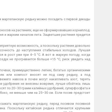
м маргеланскую редьку можно посадить с первой декады
оносов на растениях, еще не сформировавших корнеплод.
я и жарким началом лета. Зацветшие растения придется
еприятную возможность, а поскольку растение довольно
 сочность до наступления стабильных холодов. Лучшая
я в рост уже при 4–5 °C. А вот в жаркую погоду, когда
оздух не прогревается больше +15 °C, риск увидеть над
очвах, преимущественно легких, богатых органическими
овяк или компост вносят не под саму редьку, а под
вежего навоза в почве могут накапливать азот, терять
кие удобрения не внесены вовремя, лучше обойтись лишь
сят по 20–30 грамм калийных удобрений, суперфосфата и
боко, не меньше чем на 25–30 см. Если посев предстоит
 сажать маргеланскую редьку, перед посевом посевной
на. Поскольку китайская редька отличается крупными