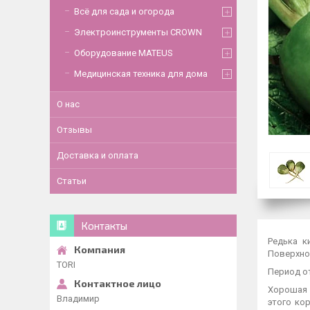
Всё для сада и огорода
Электроинструменты CROWN
Оборудование MATEUS
Медицинская техника для дома
О нас
Отзывы
Доставка и оплата
Статьи
Контакты
Редька к
Поверхнос
TORI
Период от
Хорошая 
Владимир
этого ко