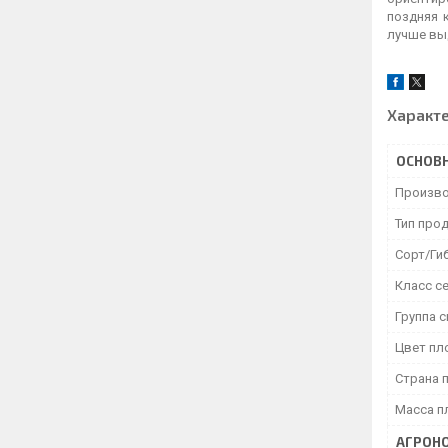
поздняя 
лучше вы
Характ
ОСНОВ
Произво
Тип про
Сорт/Ги
Класс с
Группа 
Цвет пл
Страна 
Масса п
АГРОНО