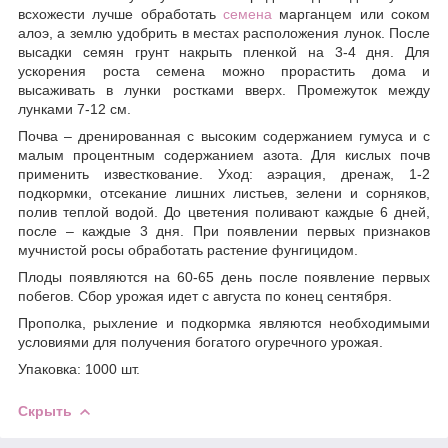
всхожести лучше обработать
семена
марганцем или соком
алоэ, а землю удобрить в местах расположения лунок. После
высадки семян грунт накрыть пленкой на 3-4 дня. Для
ускорения роста семена можно прорастить дома и
высаживать в лунки ростками вверх. Промежуток между
лунками 7-12 см.
Почва – дренированная с высоким содержанием гумуса и с
малым процентным содержанием азота. Для кислых почв
применить известкование. Уход: аэрация, дренаж, 1-2
подкормки, отсекание лишних листьев, зелени и сорняков,
полив теплой водой. До цветения поливают каждые 6 дней,
после – каждые 3 дня. При появлении первых признаков
мучнистой росы обработать растение фунгицидом.
Плоды появляются на 60-65 день после появление первых
побегов. Сбор урожая идет с августа по конец сентября.
Прополка, рыхление и подкормка являются необходимыми
условиями для получения богатого огуречного урожая.
Упаковка: 1000 шт.
Скрыть