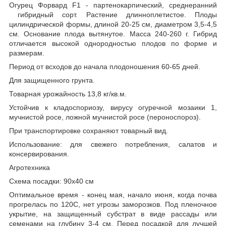
Огурец Форвард F1 - партенокарпический, среднеранний
гибридный сорт. Растение длинноплетистое. Плоды
цилиндрической формы, длиной 20-25 см, диаметром 3,5-4,5
см. Основание плода вытянутое. Масса 240-260 г. Гибрид
отличается высокой однородностью плодов по форме и
размерам.
Период от всходов до начала плодоношения 60-65 дней.
Для защищенного грунта.
Товарная урожайность 13,8 кг/кв.м.
Устойчив к кладоспориозу, вирусу огуречной мозаики 1,
мучнистой росе, ложной мучнистой росе (пероноспороз).
При транспортировке сохраняют товарный вид.
Использование: для свежего потребления, салатов и
консервирования.
Агротехника
Схема посадки: 90х40 см
Оптимальное время - конец мая, начало июня, когда почва
прогрелась по 120С, нет угрозы заморозков. Под пленочное
укрытие, на защищенный субстрат в виде рассады или
семенами на глубину 3-4 см. Перед посадкой для лучшей