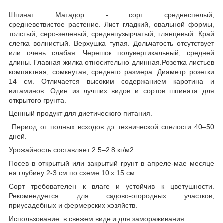
Шпинат Матадор - сорт среднеспелый,
средневетвистое растение. Лист гладкий, овальной формы,
толстый, серо-зеленый, среднепузырчатый, глянцевый. Край
слегка волнистый. Верхушка тупая. Дольчатость отсутствует
или очень слабая. Черешок полувертикальный, средней
длины. Главная жилка относительно длинная.Розетка листьев
компактная, сомкнутая, среднего размера. Диаметр розетки
14 см. Отличается высоким содержанием каротина и
витаминов. Один из лучших видов и сортов шпината для
открытого грунта.
Ценный продукт для диетического питания.
Период от полных всходов до технической спелости 40–50
дней.
Урожайность составляет 2.5–2.8 кг/м
2
.
Посев в открытый или закрытый грунт в апреле-мае месяце
на глубину 2-3 см по схеме 10 х 15 см.
Сорт требователен к влаге и устойчив к цветушности.
Рекомендуется для садово-огородных участков,
приусадебных и фермерских хозяйств.
Использование: в свежем виде и для замораживания.