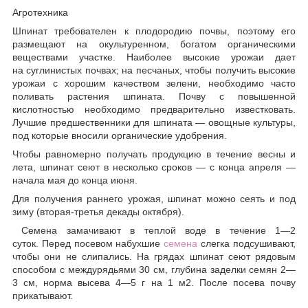
Агротехника
Шпинат требователен к плодородию почвы, поэтому его
размещают на окультуренном, богатом органическими
веществами участке. Наиболее высокие урожаи дает
на суглинистых почвах; на песчаных, чтобы получить высокие
урожаи с хорошим качеством зелени, необходимо часто
поливать растения шпината. Почву с повышенной
кислотностью необходимо предварительно известковать.
Лучшие предшественники для шпината — овощные культуры,
под которые вносили органические удобрения.
Чтобы равномерно получать продукцию в течение весны и
лета, шпинат сеют в несколько сроков — с конца апреля —
начала мая до конца июня.
Для получения раннего урожая, шпинат можно сеять и под
зиму (вторая-третья декады октября).
Семена замачивают в теплой воде в течение 1—2
суток. Перед посевом набухшие
семена
слегка подсушивают,
чтобы они не слипались. На грядах шпинат сеют рядовым
способом с междурядьями 30 см, глубина заделки семян 2—
3 см, норма высева 4—5 г на 1 м2. После посева почву
прикатывают.