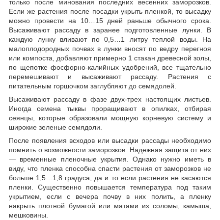
только после минования последних весенних заморозков.
Если же растения после посадки укрыть пленкой, то высадку
можно провести на 10…15 дней раньше обычного срока.
Высаживают рассаду в заранее подготовленные лунки. В
каждую лунку вливают по 0,5…1 литру теплой воды. На
малоплодородных почвах в лунки вносят по ведру перегноя
или компоста, добавляют примерно 1 стакан древесной золы,
по щепотке фосфорно-калийных удобрений, все тщательно
перемешивают и высаживают рассаду. Растения с
питательным горшочком заглубляют до семядолей.
Высаживают рассаду в фазе двух-трех настоящих листьев.
Иногда семена тыквы проращивают в опилках, отбирая
сеянцы, которые образовали мощную корневую систему и
широкие зеленые семядоли.
После появления всходов или высадки рассады необходимо
помнить о возможности заморозков. Надежная защита от них
— временные пленочные укрытия. Однако нужно иметь в
виду, что пленка способна спасти растения от заморозков не
больше 1,5…1,8 градуса, да и то если растения не касаются
пленки. Существенно повышается температура под таким
укрытием, если с вечера почву в них полить, а пленку
накрыть плотной бумагой или матами из соломы, камыша,
мешковины.