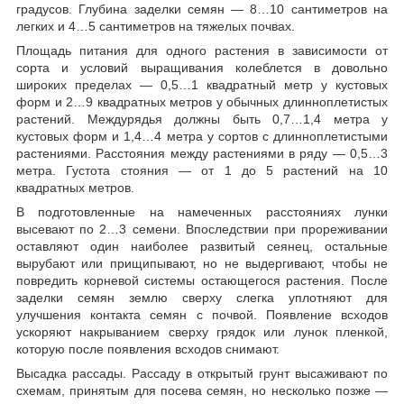
градусов. Глубина заделки семян — 8…10 сантиметров на
легких и 4…5 сантиметров на тяжелых почвах.
Площадь питания для одного растения в зависимости от
сорта и условий выращивания колеблется в довольно
широких пределах — 0,5…1 квадратный метр у кустовых
форм и 2…9 квадратных метров у обычных длинноплетистых
растений. Междурядья должны быть 0,7…1,4 метра у
кустовых форм и 1,4…4 метра у сортов с длинноплетистыми
растениями. Расстояния между растениями в ряду — 0,5…3
метра. Густота стояния — от 1 до 5 растений на 10
квадратных метров.
В подготовленные на намеченных расстояниях лунки
высевают по 2…3 семени. Впоследствии при прореживании
оставляют один наиболее развитый сеянец, остальные
вырубают или прищипывают, но не выдергивают, чтобы не
повредить корневой системы остающегося растения. После
заделки семян землю сверху слегка уплотняют для
улучшения контакта семян с почвой. Появление всходов
ускоряют накрыванием сверху грядок или лунок пленкой,
которую после появления всходов снимают.
Высадка рассады. Рассаду в открытый грунт высаживают по
схемам, принятым для посева семян, но несколько позже —