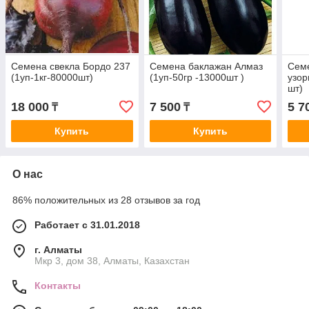
Семена свекла Бордо 237
Семена баклажан Алмаз
Сем
(1уп-1кг-80000шт)
(1уп-50гр -13000шт )
узор
шт)
18 000
7 500
5 7
₸
₸
Купить
Купить
О нас
86% положительных из 28 отзывов за год
Работает с 31.01.2018
г. Алматы
Мкр 3, дом 38, Алматы, Казахстан
Контакты