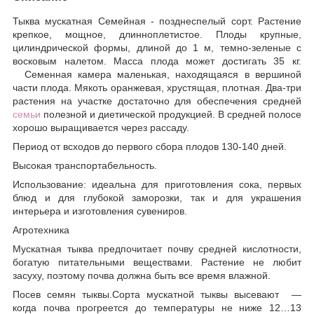
Тыква мускатная Семейная - позднеспелый сорт. Растение
крепкое, мощное, длинноплетистое. Плоды крупные,
цилиндрической формы, длиной до 1 м, темно-зеленые с
восковым налетом. Масса плода может достигать 35 кг.
Семенная камера маленькая, находящаяся в вершиной
части плода. Мякоть оранжевая, хрустящая, плотная. Два-три
растения на участке достаточно для обеспечения средней
семьи
полезной и диетической продукцией. В средней полосе
хорошо выращивается через рассаду.
Период от всходов до первого сбора плодов 130-140 дней.
Высокая транспортабельность.
Использование: идеальна для приготовления сока, первых
блюд и для глубокой заморозки, так и для украшения
интерьера и изготовления сувениров.
Агротехника
Мускатная тыква предпочитает почву средней кислотности,
богатую питательными веществами. Растение не любит
засуху, поэтому почва должна быть все время влажной.
Посев семян тыквы.Сорта мускатной тыквы высевают —
когда почва прогреется до температуры не ниже 12…13