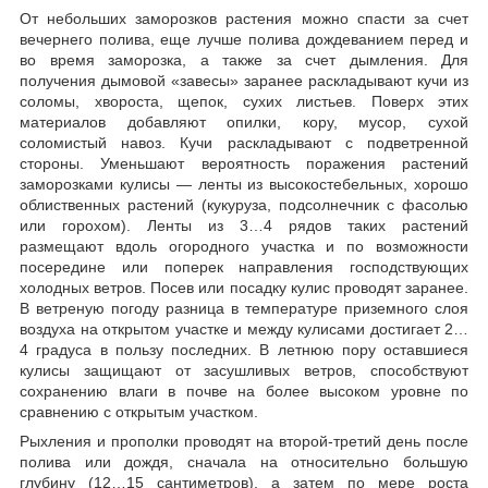
От небольших заморозков растения можно спасти за счет
вечернего полива, еще лучше полива дождеванием перед и
во время заморозка, а также за счет дымления. Для
получения дымовой «завесы» заранее раскладывают кучи из
соломы, хвороста, щепок, сухих листьев. Поверх этих
материалов добавляют опилки, кору, мусор, сухой
соломистый навоз. Кучи раскладывают с подветренной
стороны. Уменьшают вероятность поражения растений
заморозками кулисы — ленты из высокостебельных, хорошо
облиственных растений (кукуруза, подсолнечник с фасолью
или горохом). Ленты из 3…4 рядов таких растений
размещают вдоль огородного участка и по возможности
посередине или поперек направления господствующих
холодных ветров. Посев или посадку кулис проводят заранее.
В ветреную погоду разница в температуре приземного слоя
воздуха на открытом участке и между кулисами достигает 2…
4 градуса в пользу последних. В летнюю пору оставшиеся
кулисы защищают от засушливых ветров, способствуют
сохранению влаги в почве на более высоком уровне по
сравнению с открытым участком.
Рыхления и прополки проводят на второй-третий день после
полива или дождя, сначала на относительно большую
глубину (12…15 сантиметров), а затем по мере роста