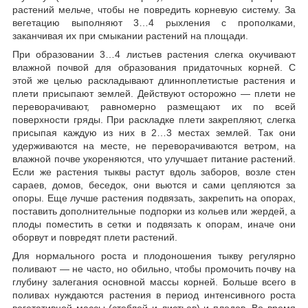
растений мельче, чтобы не повредить корневую систему. За
вегетацию выполняют 3…4 рыхления с прополками,
заканчивая их при смыкании растений на площади.
При образовании 3…4 листьев растения слегка окучивают
влажной почвой для образования придаточных корней. С
этой же целью раскладывают длинноплетистые растения и
плети присыпают землей. Действуют осторожно — плети не
переворачивают, равномерно размещают их по всей
поверхности гряды. При раскладке плети закрепляют, слегка
присыпая каждую из них в 2…3 местах землей. Так они
удерживаются на месте, не переворачиваются ветром, на
влажной почве укореняются, что улучшает питание растений.
Если же растения тыквы растут вдоль заборов, возле стен
сараев, домов, беседок, они вьются и сами цепляются за
опоры. Еще лучше растения подвязать, закрепить на опорах,
поставить дополнительные подпорки из кольев или жердей, а
плоды поместить в сетки и подвязать к опорам, иначе они
оборвут и повредят плети растений.
Для нормального роста и плодоношения тыкву регулярно
поливают — не часто, но обильно, чтобы промочить почву на
глубину залегания основной массы корней. Больше всего в
поливах нуждаются растения в период интенсивного роста
вегетативной массы (стеблей и листьев) и плодов. Во время