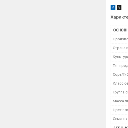
Характ
ОСНОВ
Произво
Страна 
Культур
Тип про
Сорт/Ги
Класс с
Группа 
Масса п
Цвет пл
Семян в