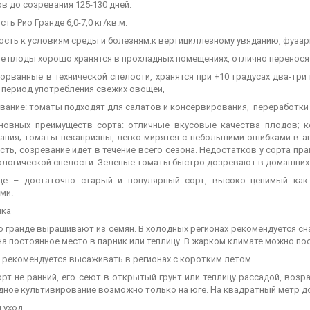
в до созревания 125-130 дней.
ть Рио Гранде 6,0-7,0 кг/кв.м.
ость к условиям среды и болезням:к вертициллезному увяданию, фузар
е плоды хорошо хранятся в прохладных помещениях, отлично перенося
сорванные в технической спелости, хранятся при +10 градусах два-тр
 период употребления свежих овощей,
вание: томаты подходят для салатов и консервирования, переработки в
новных преимуществ сорта: отличные вкусовые качества плодов; к
ания; томаты некапризны, легко мирятся с небольшими ошибками в аг
ть, созревание идет в течение всего сезона. Недостатков у сорта пр
ологической спелости. Зеленые томаты быстро дозревают в домашних 
де – достаточно старый и популярный сорт, высоко ценимый как
ми.
ика
 гранде выращивают из семян. В холодных регионах рекомендуется сна
на постоянное место в парник или теплицу. В жарком климате можно п
 рекомендуется высаживать в регионах с коротким летом.
орт не ранний, его сеют в открытый грунт или теплицу рассадой, возр
дное культивирование возможно только на юге. На квадратный метр до
 уход