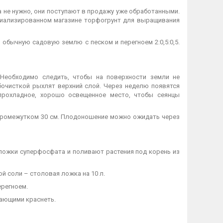
а не нужно, они поступают в продажу уже обработанными.
ециализированном магазине торфогрунт для выращивания
 обычную садовую землю с песком и перегноем 2:0,5:0,5.
Необходимо следить, чтобы на поверхности земли не
бочисткой рыхлят верхний слой. Через неделю появятся
прохладное, хорошо освещенное место, чтобы сеянцы
 промежутком 30 см. Плодоношение можно ожидать через
 ложки суперфосфата и поливают растения под корень из
й соли – столовая ложка на 10 л.
ерегноем.
нающими краснеть.