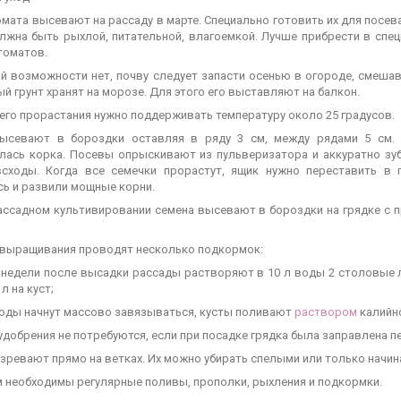
мата высевают на рассаду в марте. Специально готовить их для посев
лжна быть рыхлой, питательной, влагоемкой. Лучше прибрести в сп
томатов.
ой возможности нет, почву следует запасти осенью в огороде, смешав
й грунт хранят на морозе. Для этого его выставляют на балкон.
его прорастания нужно поддерживать температуру около 25 градусов.
ысевают в бороздки оставляя в ряду 3 см, между рядами 5 см. 
лась корка. Посевы опрыскивают из пульверизатора и аккуратно зу
сходы. Когда все семечки прорастут, ящик нужно переставить в 
сь и развили мощные корни.
ассадном культивировании семена высевают в бороздки на грядке с
 выращивания проводят несколько подкормок:
 2 недели после высадки рассады растворяют в 10 л воды 2 столовые
л на куст;
плоды начнут массово завязываться, кусты поливают
раствором
калийно
добрения не потребуются, если при посадке грядка была заправлена п
зревают прямо на ветках. Их можно убирать спелыми или только начи
м необходимы регулярные поливы, прополки, рыхления и подкормки.