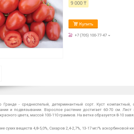
9 000 ₸
Купить
+7 (705) 100-77-47
о Гранде - среднеспелый, детерминантный сорт. Куст компактный,
ании и подвязывании. Взрослое растение достигает 60-70 см. Лис
красного цвета, массой 100-110 граммов. На ветке образуется 8-10 завя
е сухих веществ 4,8-5,0%, Сахаров 2,4-2,7%, 13-17 мг/% аскорбиновой к