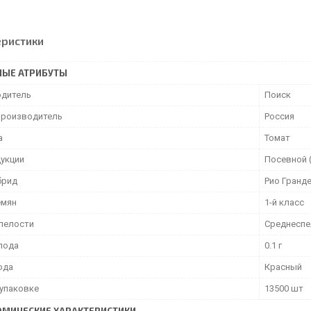
еристики
НЫЕ АТРИБУТЫ
дитель
Поиск
производитель
Россия
а
Томат
дукции
Посевной 
брид
Рио Гранд
емян
1-й класс
спелости
Среднеспе
лода
0.1 г
ода
Красный
 упаковке
13500 шт