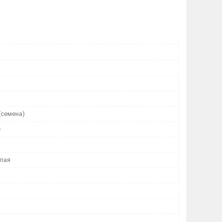
(семена)
е
лая