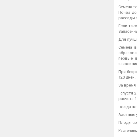
Семена то
Почва до
рассады 
Если так
Запасенны
Для лучш
Семена в
образова
первые в
закалили
При безр
120 дней.
За время
· спустя
расчета 1 
· когда 
Азотные у
Плоды со
Растения