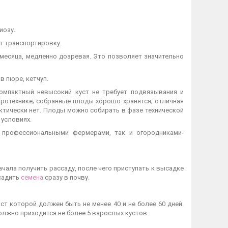
иозу.
т транспортировку.
и месяца, медленно дозревая. Это позволяет значительно
 пюре, кетчуп.
омпактный невысокий куст не требует подвязывания и
ротехнике; собранные плоды хорошо хранятся; отличная
актически нет. Плоды можно собирать в фазе технической
условиях.
 профессиональными фермерами, так и огородниками-
чала получить рассаду, после чего приступать к высадке
осадить
семена
сразу в почву.
аст которой должен быть не менее 40 и не более 60 дней.
лжно приходится не более 5 взрослых кустов.