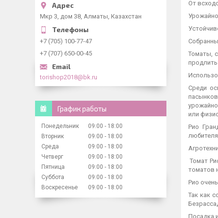
От всходо
Урожайнос
Мкр 3, дом 38, Алматы, Казахстан
Устойчив
+7 (705) 100-77-47
Собранны
+7 (707) 650-00-45
Томаты, 
продлить
Использо
torishop2018@bk.ru
Среди ос
пасынков
урожайнос
График работы
или физи
Понедельник
09:00
18:00
Рио Гран
любителя
Вторник
09:00
18:00
Среда
09:00
18:00
Агротехн
Четверг
09:00
18:00
Томат Рио
Пятница
09:00
18:00
томатов 
Суббота
09:00
18:00
Рио очень
Воскресенье
09:00
18:00
Так как с
Безрасса
Посадка и