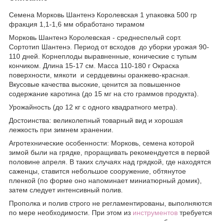
Семена Морковь Шантенэ Королевская 1 упаковка 500 гр
фракция 1,1-1,6 мм обработано тирамом
Морковь Шантенэ Королевская - среднеспелый сорт.
Сортотип Шантенэ. Период от всходов до уборки урожая 90-
110 дней. Корнеплоды выравненные, конические с тупым
кончиком. Длина 15-17 см. Масса 110-180 г Окраска
поверхности, мякоти и сердцевины оранжево-красная.
Вкусовые качества высокие, ценится за повышенное
содержание каротина (до 15 мг на сто граммов продукта).
Урожайность (до 12 кг с одного квадратного метра).
Достоинства: великолепный товарный вид и хорошая
лежкость при зимнем хранении.
Агротехнические особенности: Морковь, семена которой
зимой были на грядке, проращивать рекомендуется в первой
половине апреля. В таких случаях над грядкой, где находятся
саженцы, ставится небольшое сооружение, обтянутое
пленкой (по форме оно напоминает миниатюрный домик),
затем следует интенсивный полив.
Прополка и полив строго не регламентированы, выполняются
по мере необходимости. При этом из
инструментов
требуется