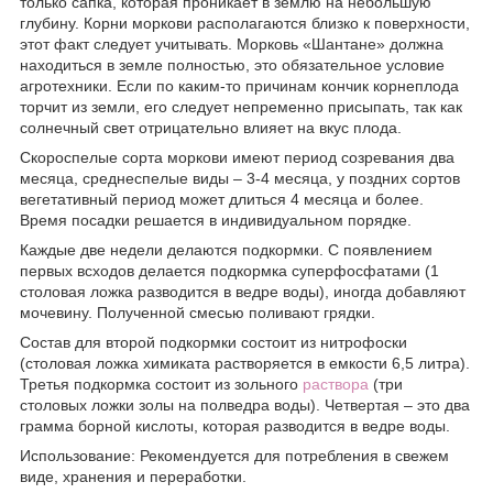
только сапка, которая проникает в землю на небольшую
глубину. Корни моркови располагаются близко к поверхности,
этот факт следует учитывать. Морковь «Шантане» должна
находиться в земле полностью, это обязательное условие
агротехники. Если по каким-то причинам кончик корнеплода
торчит из земли, его следует непременно присыпать, так как
солнечный свет отрицательно влияет на вкус плода.
Скороспелые сорта моркови имеют период созревания два
месяца, среднеспелые виды – 3-4 месяца, у поздних сортов
вегетативный период может длиться 4 месяца и более.
Время посадки решается в индивидуальном порядке.
Каждые две недели делаются подкормки. С появлением
первых всходов делается подкормка суперфосфатами (1
столовая ложка разводится в ведре воды), иногда добавляют
мочевину. Полученной смесью поливают грядки.
Состав для второй подкормки состоит из нитрофоски
(столовая ложка химиката растворяется в емкости 6,5 литра).
Третья подкормка состоит из зольного
раствора
(три
столовых ложки золы на полведра воды). Четвертая – это два
грамма борной кислоты, которая разводится в ведре воды.
Использование: Рекомендуется для потребления в свежем
виде, хранения и переработки.