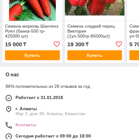
Семена морковь Шантенэ
Семена сладкий перец
Сем
Роял (банка-500 гр-
Виктория
фрак
425000 шт)
(1уп-500гр-85000шт)
уп-5
15 000
19 300
5 7
₸
₸
Купить
Купить
О нас
86% положительных из 28 отзывов за год
Работает с 31.01.2018
г. Алматы
Мкр 3, дом 38, Алматы, Казахстан
Контакты
Сегодня работает с 09:00 до 18:00