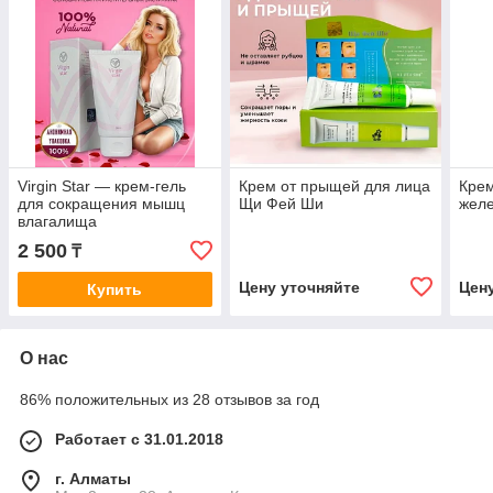
Virgin Star — крем-гель
Крем от прыщей для лица
Кре
для сокращения мышц
Щи Фей Ши
жел
влагалища
2 500
₸
Цену уточняйте
Цен
Купить
О нас
86% положительных из 28 отзывов за год
Работает с 31.01.2018
г. Алматы