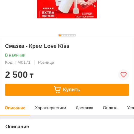
Смазка - Крем Love Kiss
В наличии
Код: ТМ0171
Розница
2 500
₸
Купить
Описание
Характеристики
Доставка
Оплата
Усл
Описание