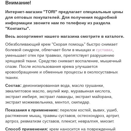
Внимание!
Интернет-магазин "TORI" предлагает специальные цены
для оптовых покупателей. Для получения подробной
информации звоните нам по телефону из раздела
"Контакты".
Весь ассортимент нашего магазина смотрите в каталоге.
Обезболивающий крем "Скорая помощь" быстро снимает
болевой синдром, облегчает боли в мышцах и
суставах
,
уменьшает отек при травмах, препятствует разрушению
хрящевой ткани. Средство снимает воспаление, мышечный
спазм. После использования крема улучшается
кровообращение и обменные процессы в околосуставных
тканях.
Состав:
деионизированная вода, масло грушанки,
эвкалиптовое масло, акулий жир, муравьиная кислота,
экстракт имбиря, экстракт лаванды, экстракт майорана,
экстракт можжевельника, ментол, скипидар.
Показания к применению:
перелом костей, вывих, ушиб,
растяжение мышц, травмы суставов, остеохондроз, артрит,
артроз, ревматизм суставов, плексит, невралгия, миозит.
Способ применения:
крем наносится на поврежденный