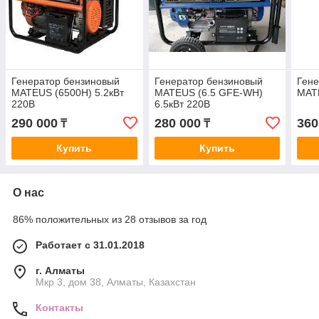
Генератор бензиновый
Генератор бензиновый
Гене
MATEUS (6500H) 5.2кВт
MATEUS (6.5 GFE-WH)
MAT
220В
6.5кВт 220В
290 000
280 000
360
₸
₸
Купить
Купить
О нас
86% положительных из 28 отзывов за год
Работает с 31.01.2018
г. Алматы
Мкр 3, дом 38, Алматы, Казахстан
Контакты