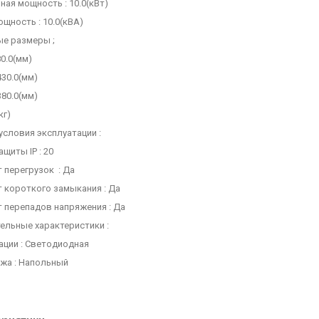
ая мощность : 10.0(кВт)
щность : 10.0(кВА)
ые размеры ;
80.0(мм)
430.0(мм)
380.0(мм)
кг)
условия эксплуатации :
ащиты IP : 20
 перегрузок : Да
 короткого замыкания : Да
 перепадов напряжения : Да
ельные характеристики :
ации : Светодиодная
ажа : Напольный