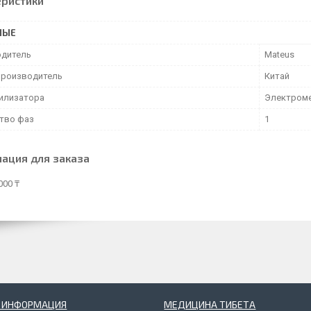
еристики
НЫЕ
дитель
Mateus
производитель
Китай
билизатора
Электроме
тво фаз
1
ация для заказа
000 ₸
Я ИНФОРМАЦИЯ
МЕДИЦИНА ТИБЕТА