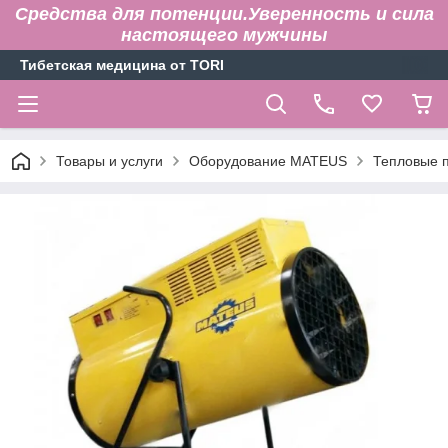
Средства для потенции.Уверенность и сила
настоящего мужчины
Тибетская медицина от TORI
Товары и услуги
Оборудование MATEUS
Тепловые 