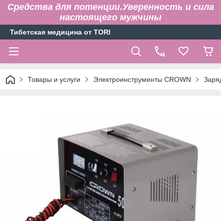
Средства для потенции.Уверенность и сила
настоящего мужчины
Тибетская медицина от TORI
Товары и услуги
Электроинструменты CROWN
Заря