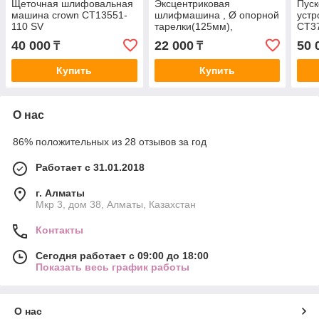
Щеточная шлифовальная
Эксцентриковая
Пуск
машина crown СТ13551-
шлифмашина , Ø опорной
уст
110 SV
тарелки(125мм),
СТ3
мощность (300w)
40 000
22 000
50 
₸
₸
СТ13560V
Купить
Купить
О нас
86% положительных из 28 отзывов за год
Работает с 31.01.2018
г. Алматы
Мкр 3, дом 38, Алматы, Казахстан
Контакты
Сегодня работает с 09:00 до 18:00
Показать весь график работы
О нас