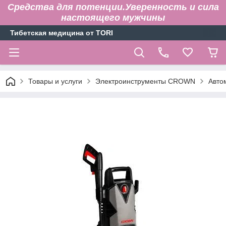
Средства для потенции.Уверенность и сила
настоящего мужчины
Тибетская медицина от TORI
Товары и услуги
Электроинструменты CROWN
Авто