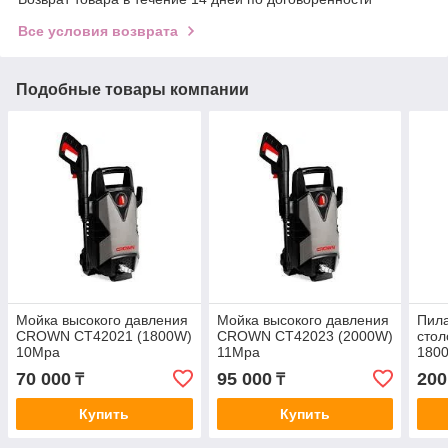
Все условия возврата
Подобные товары компании
Мойка высокого давления
Мойка высокого давления
Пила
CROWN CT42021 (1800W)
CROWN CT42023 (2000W)
сто
10Mpa
11Mpa
180
70 000
95 000
200
₸
₸
Купить
Купить