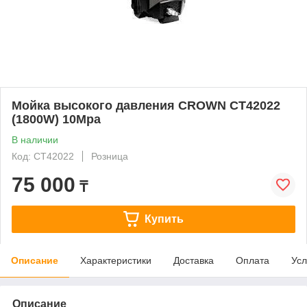
Мойка высокого давления CROWN CT42022
(1800W) 10Mpa
В наличии
Код: CT42022
Розница
75 000
₸
Купить
Описание
Характеристики
Доставка
Оплата
Усл
Описание