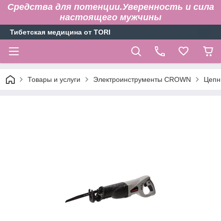
Средства для потенции.Уверенность и сила
настоящего мужчины
Тибетская медицина от TORI
Товары и услуги
Электроинструменты CROWN
Цепн