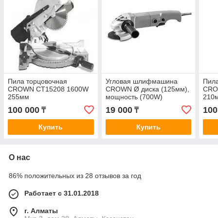
Пила торцовочная
Угловая шлифмашина
Пила
CROWN CT15208 1600W
CROWN Ø диска (125мм),
CRO
255мм
мощность (700W)
210
CT13010
100 000
19 000
100
₸
₸
Купить
Купить
О нас
86% положительных из 28 отзывов за год
Работает с 31.01.2018
г. Алматы