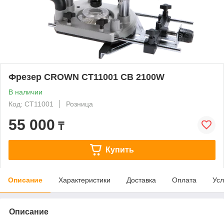
Фрезер CROWN CT11001 CB 2100W
В наличии
Код: СТ11001
Розница
55 000
₸
Купить
Описание
Характеристики
Доставка
Оплата
Усл
Описание