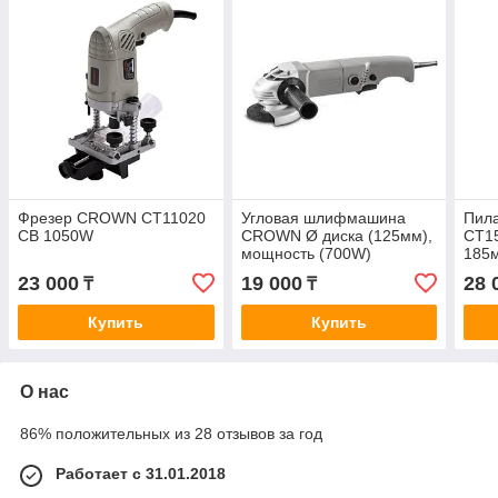
Фрезер CROWN CT11020
Угловая шлифмашина
Пил
CB 1050W
CROWN Ø диска (125мм),
CT1
мощность (700W)
185
CT13010
23 000
19 000
28 
₸
₸
Купить
Купить
О нас
86% положительных из 28 отзывов за год
Работает с 31.01.2018