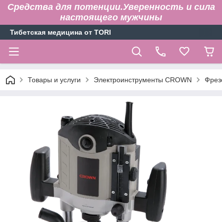
Средства для потенции.Уверенность и сила
настоящего мужчины
Тибетская медицина от TORI
Товары и услуги
Электроинструменты CROWN
Фрез