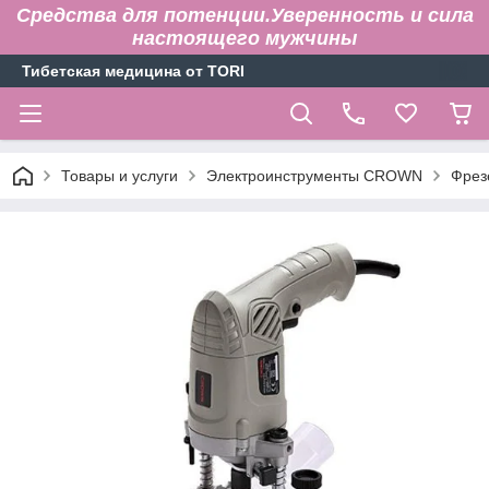
Средства для потенции.Уверенность и сила
настоящего мужчины
Тибетская медицина от TORI
Товары и услуги
Электроинструменты CROWN
Фрез