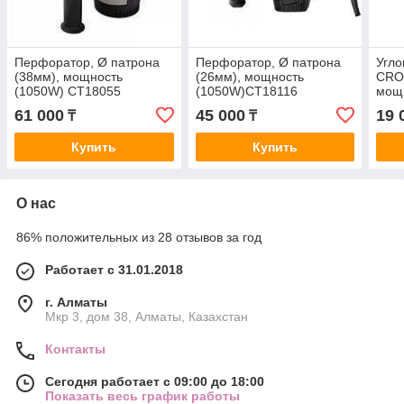
Перфоратор, Ø патрона
Перфоратор, Ø патрона
Угл
(38мм), мощность
(26мм), мощность
CRO
(1050W) CT18055
(1050W)CT18116
мощ
CT1
61 000
45 000
19 
₸
₸
Купить
Купить
О нас
86% положительных из 28 отзывов за год
Работает с 31.01.2018
г. Алматы
Мкр 3, дом 38, Алматы, Казахстан
Контакты
Сегодня работает с 09:00 до 18:00
Показать весь график работы