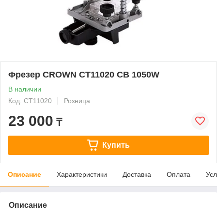
Фрезер CROWN CT11020 CB 1050W
В наличии
Код: СТ11020
Розница
23 000
₸
Купить
Описание
Характеристики
Доставка
Оплата
Усл
Описание