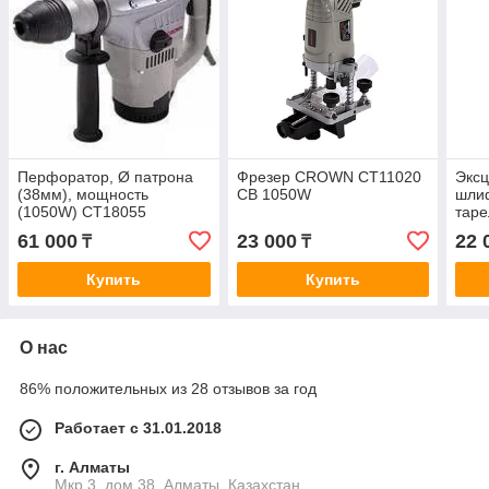
Перфоратор, Ø патрона
Фрезер CROWN CT11020
Эксц
(38мм), мощность
CB 1050W
шли
(1050W) CT18055
таре
мощн
61 000
23 000
22 
₸
₸
СТ1
Купить
Купить
О нас
86% положительных из 28 отзывов за год
Работает с 31.01.2018
г. Алматы
Мкр 3, дом 38, Алматы, Казахстан