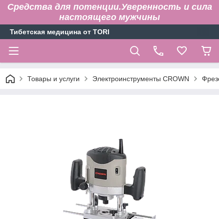
Средства для потенции.Уверенность и сила
настоящего мужчины
Тибетская медицина от TORI
Товары и услуги
Электроинструменты CROWN
Фрез