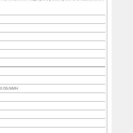
00 ОБ/МИН
Й
М