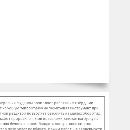
верления с ударом позволяет работать с твёрдыми
т хорошую теплоотдачу не перегревая инструмент при
тной редуктор позволяет сверлить на малых оборотах,
адают прорезиненными вставками, снижая нагрузку на
воляя безопасно освобождать застрявшее сверло.
ротов позволяет подбирать режим работы в зависимости