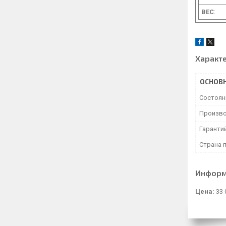
ВЕС
:
Характ
ОСНОВ
Состоян
Произво
Гаранти
Страна 
Информ
Цена:
33 