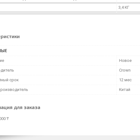
3,4 КГ
еристики
НЫЕ
ие
Новое
дитель
Crown
йный срок
12 мес
производитель
Китай
ация для заказа
000 ₸