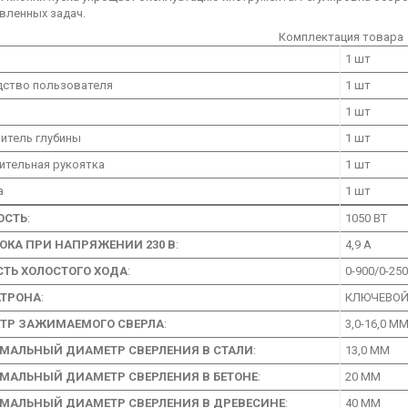
вленных задач.
Комплектация товара
1 шт
дство пользователя
1 шт
1 шт
итель глубины
1 шт
ительная рукоятка
1 шт
а
1 шт
ОСТЬ
:
1050 ВТ
ОКА ПРИ НАПРЯЖЕНИИ 230 В
:
4,9 А
СТЬ ХОЛОСТОГО ХОДА
:
0-900/0-25
АТРОНА
:
КЛЮЧЕВО
ТР ЗАЖИМАЕМОГО СВЕРЛА
:
3,0-16,0 М
МАЛЬНЫЙ ДИАМЕТР СВЕРЛЕНИЯ В СТАЛИ
:
13,0 ММ
МАЛЬНЫЙ ДИАМЕТР СВЕРЛЕНИЯ В БЕТОНЕ
:
20 ММ
МАЛЬНЫЙ ДИАМЕТР СВЕРЛЕНИЯ В ДРЕВЕСИНЕ
:
40 ММ