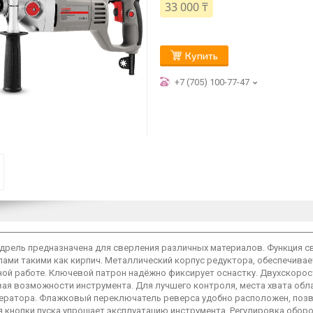
33 000 ₸
Купить
+7 (705) 100-77-47
дрель предназначена для сверления различных материалов. Функция с
ами такими как кирпич. Металлический корпус редуктора, обеспечивае
ой работе. Ключевой патрон надёжно фиксирует оснастку. Двухскорос
ая возможности инструмента. Для лучшего контроля, места хвата обл
ператора. Флажковый переключатель реверса удобно расположен, поз
я кнопки пуска упрощает эксплуатацию инструмента. Регулировка обо