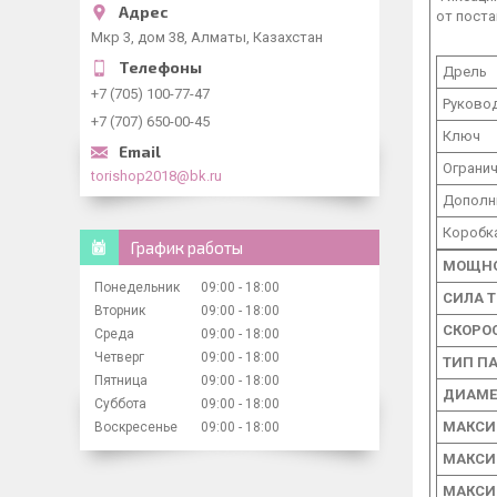
от поста
Мкр 3, дом 38, Алматы, Казахстан
Дрель
+7 (705) 100-77-47
Руково
+7 (707) 650-00-45
Ключ
Огранич
torishop2018@bk.ru
Дополн
Коробк
График работы
МОЩН
Понедельник
09:00
18:00
СИЛА Т
Вторник
09:00
18:00
СКОРО
Среда
09:00
18:00
Четверг
09:00
18:00
ТИП П
Пятница
09:00
18:00
ДИАМЕ
Суббота
09:00
18:00
МАКСИ
Воскресенье
09:00
18:00
МАКСИ
МАКСИ