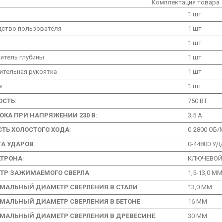
Комплектация товара
1 шт
дство пользователя
1 шт
1 шт
итель глубины
1 шт
ительная рукоятка
1 шт
а
1 шт
ОСТЬ
:
750 ВТ
ОКА ПРИ НАПРЯЖЕНИИ 230 В
:
3,5 А
СТЬ ХОЛОСТОГО ХОДА
:
0-2800 ОБ
ТА УДАРОВ
:
0-44800 У
АТРОНА
:
КЛЮЧЕВО
ТР ЗАЖИМАЕМОГО СВЕРЛА
:
1,5-13,0 М
МАЛЬНЫЙ ДИАМЕТР СВЕРЛЕНИЯ В СТАЛИ
:
13,0 ММ
МАЛЬНЫЙ ДИАМЕТР СВЕРЛЕНИЯ В БЕТОНЕ
:
16 ММ
МАЛЬНЫЙ ДИАМЕТР СВЕРЛЕНИЯ В ДРЕВЕСИНЕ
:
30 ММ