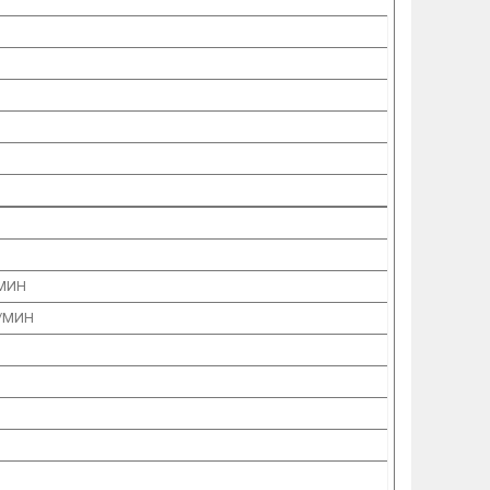
/МИН
Д/МИН
Й
М