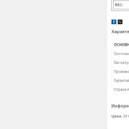
ВЕС
:
Характ
ОСНОВ
Состоян
Тип пат
Произво
Гаранти
Страна 
Информ
Цена:
23 