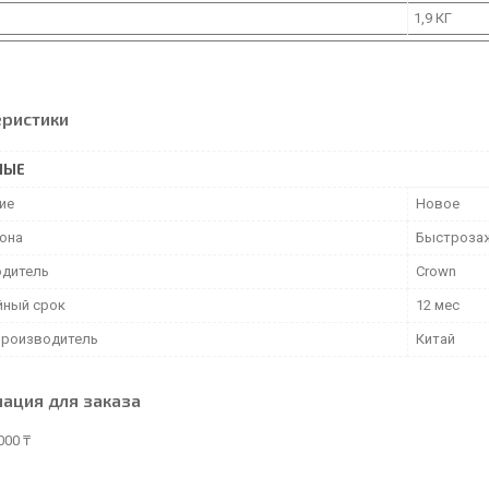
1,9 КГ
еристики
НЫЕ
ие
Новое
рона
Быстроза
дитель
Crown
йный срок
12 мес
производитель
Китай
ация для заказа
000 ₸