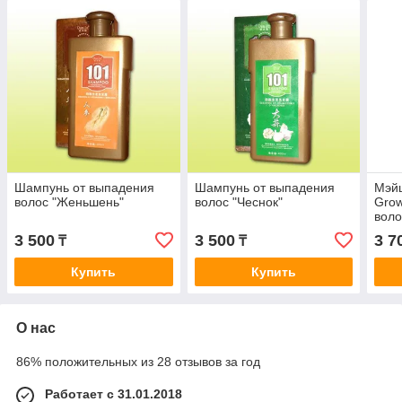
Шампунь от выпадения
Шампунь от выпадения
Мэйц
волос "Женьшень"
волос "Чеснок"
Grow
вол
3 500
3 500
3 7
₸
₸
Купить
Купить
О нас
86% положительных из 28 отзывов за год
Работает с 31.01.2018