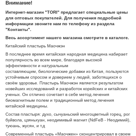
Внимание!
Интернет-магазин "TORI" предлагает специальные цены
для оптовых покупателей. Для получения подробной
информации звоните нам по телефону из раздела
"Контакты".
Весь ассортимент нашего магазина смотрите в каталоге.
Китайский пластырь Маочжэн
В последнее время китайская народная медицина набирает
популярность во всем мире, благодаря высокой
эффективности и натуральным
составляющим, биологические добавки из Китая, пользуются
устойчивым спросом и доверием у людей, заботящихся о
своём здоровье. Пластырь Маочжэн является результатом
новейших исследований и разработок корейских и китайских
ученых. Он отлично сочетает в себе метод лечения
биомагнитным полем и традиционный метод лечения
китайской медицины.
Состав пластыря: духо, сычуаньский многоцветный горец, рог
буйвола, цзяньхуан, неодимивый магнит (NdFeB - Неодимий),
туюань, жусян, и т.д
Современный пластырь «Маочжен» сконцентрировал в своем