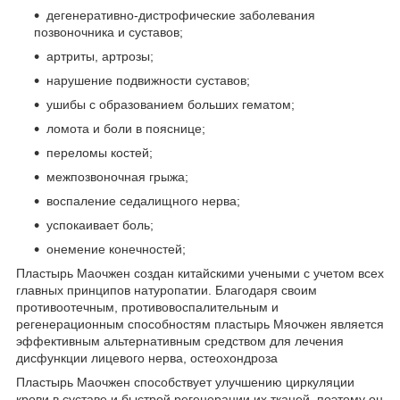
дегенеративно-дистрофические заболевания
позвоночника и суставов;
артриты, артрозы;
нарушение подвижности суставов;
ушибы с образованием больших гематом;
ломота и боли в пояснице;
переломы костей;
межпозвоночная грыжа;
воспаление седалищного нерва;
успокаивает боль;
онемение конечностей;
Пластырь Маочжен создан китайскими учеными с учетом всех
главных принципов натуропатии. Благодаря своим
противоотечным, противовоспалительным и
регенерационным способностям пластырь Мяочжен является
эффективным альтернативным средством для лечения
дисфункции лицевого нерва, остеохондроза
Пластырь Маочжен способствует улучшению циркуляции
крови в суставе и быстрой регенерации их тканей, поэтому он