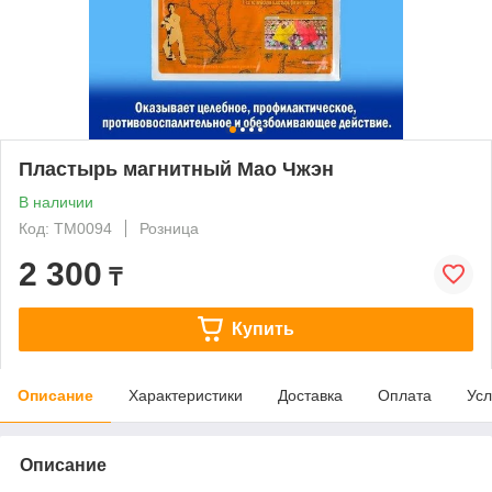
Пластырь магнитный Мао Чжэн
В наличии
Код: ТМ0094
Розница
2 300
₸
Купить
Описание
Характеристики
Доставка
Оплата
Усл
Описание