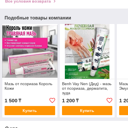
Все условия возврата
Подобные товары компании
Мазь от псориаза Король
Benh Vay Nen (Дед) - мазь
Мазь
Кожи
от псориаза, дерматита,
Эмул
зуда
1 500
1 200
1 2
₸
₸
Купить
Купить