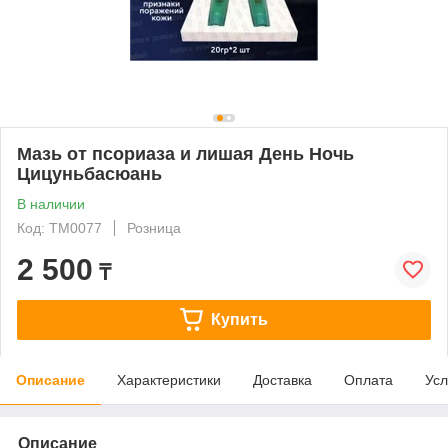
Мазь от псориаза и лишая День Ночь
Цицуньбасюань
В наличии
Код: ТМ0077
Розница
2 500
₸
Купить
Описание
Характеристики
Доставка
Оплата
Усл
Описание