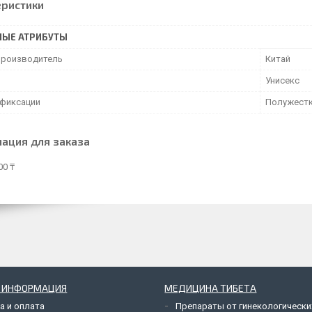
еристики
НЫЕ АТРИБУТЫ
производитель
Китай
Унисекс
 фиксации
Полужестк
ация для заказа
00 ₸
Я ИНФОРМАЦИЯ
МЕДИЦИНА ТИБЕТА
а и оплата
Препараты от гинекологически