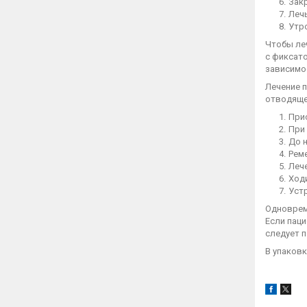
Зак
Лечь
Утро
Чтобы леч
с фиксат
зависимо
Лечение 
отводяще
При
При 
До 
Реме
Леч
Ходи
Уст
Одноврем
Если паци
следует 
В упаковк