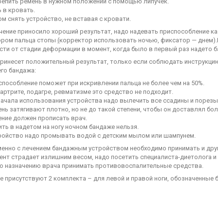
репить ремень в нужном положении с помощью липучек.
 в кровать.
м снять устройство, не вставая с кровати.
ение приносило хороший результат, надо надевать приспособление каж
ором пальца стопы
(
корректор использовать ночью, фиксатор — днем).
сти от стадии деформации в момент, когда было в первый раз надето 
принесет положительный результат, только если соблюдать инструкци
го бандажа:
способление поможет при искривлении пальца не более чем на 50%.
артрите, подагре, ревматизме это средство не подходит.
начала использования устройства надо вылечить все ссадины и порезы 
нь затягивают плотно, но не до такой степени, чтобы он доставлял бол
ение должен прописать врач.
ть в надетом на ногу ночном бандаже нельзя.
ройство надо промывать водой с детским мылом или шампунем.
енно с лечением бандажным устройством необходимо принимать и дру
ент страдает излишним весом, надо посетить специалиста-диетолога и
по назначению врача принимать противовоспалительные средства.
е присутствуют 2 комплекта – для левой и правой ноги, обозначенные б