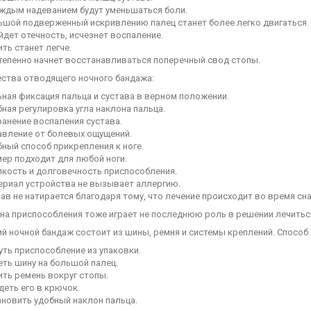
аждым надеванием будут уменьшаться боли.
ьшой подверженный искривлению палец станет более легко двигаться.
дет отечность, исчезнет воспаление.
ть станет легче.
тепенно начнет восстанавливаться поперечный свод стопы.
ства отводящего ночного бандажа:
ная фиксация пальца и сустава в верном положении.
ная регулировка угла наклона пальца.
ранение воспаления сустава.
авление от болевых ощущений.
ный способ прикрепления к ноге.
мер подходит для любой ноги.
пкость и долговечность приспособления.
ериал устройства не вызывает аллергию.
ав не натирается благодаря тому, что лечение происходит во время сна
ена приспособления тоже играет не последнюю роль в решении лечитьс
й ночной бандаж состоит из шины, ремня и системы креплений. Способ
уть приспособление из упаковки.
еть шину на большой палец.
ить ремень вокруг стопы.
деть его в крючок.
ановить удобный наклон пальца.