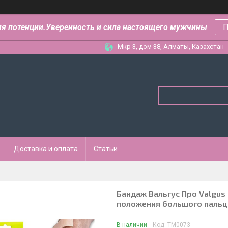
ля потенции.Уверенность и сила настоящего мужчины
П
Мкр 3, дом 38, Алматы, Казахстан
Доставка и оплата
Статьи
Бандаж Вальгус Про Valgus
положения большого пальца
В наличии
Код:
ТМ0073