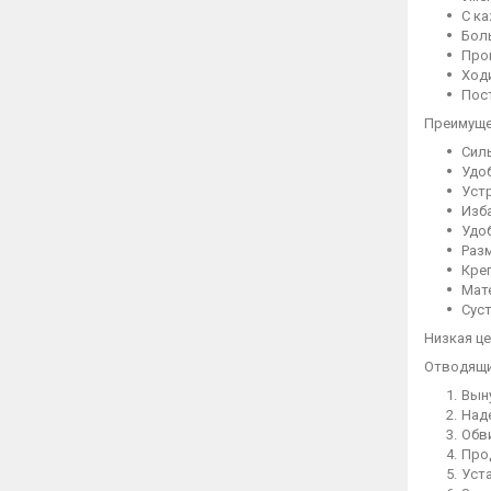
С к
Бол
Прой
Ходи
Пос
Преимуще
Силь
Удоб
Уст
Изб
Удоб
Раз
Кре
Мат
Суст
Низкая ц
Отводящи
Вын
Над
Обв
Про
Уст