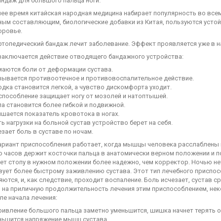
андаж для большого пальца ноги.
нее время китайская народная медицина набирает популярность во все
ным составляющим, биологические добавки из Китая, пользуются устой
оровье.
ртопедический бандаж лечит заболевание. Эффект проявляется уже в н
 заключается действие отводящего бандажного устройства:
маются боли от деформации сустава.
зывается противоотечное и противовоспалительное действие.
дка становится легкой, а чувство дискомфорта уходит.
способление защищает ногу от мозолей и натоптышей.
а становится более гибкой и подвижной.
шается показатель кровотока в ногах.
ь нагрузки на больной сустав устройство берет на себя.
зает боль в суставе по ночам.
ариант приспособления работает, когда мышцы человека расслаблены в
о часов держит косточки пальца в анатомически верном положении и п
т стопу в нужном положении более надежно, чем корректор. Ночью нет
ует более быстрому заживлению сустава. Этот тип лечебного приспосо
ются, и, как следствие, проходит воспаление. Боль исчезает, сустав 
 на приличную продолжительность лечения этим приспособлением, нек
ле начала лечения:
ривление большого пальца заметно уменьшится, шишка начнет терять о
ньшится напряжение мышц сустава.