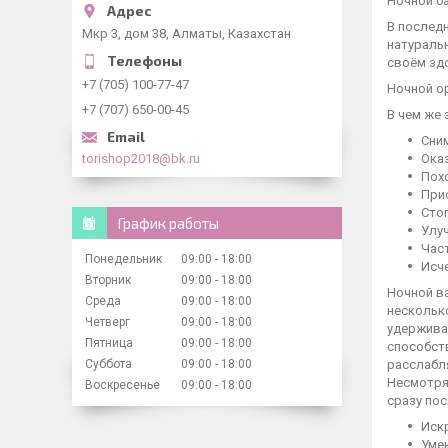
Ночной б
В послед
Мкр 3, дом 38, Алматы, Казахстан
натураль
своём зд
+7 (705) 100-77-47
Ночной о
+7 (707) 650-00-45
В чем же
Сни
torishop2018@bk.ru
Ока
Похо
При
Стоп
График работы
Улуч
Част
Понедельник
09:00
18:00
Исче
Вторник
09:00
18:00
Ночной в
Среда
09:00
18:00
нескольк
Четверг
09:00
18:00
удерживае
Пятница
09:00
18:00
способств
Суббота
09:00
18:00
расслабля
Несмотря
Воскресенье
09:00
18:00
сразу пос
Иск
Уме