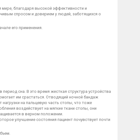
м мире, благодаря высокой эффективности и
чивым спросом и доверием у людей, заботящихся о
ачале его применения.
 период сна. В это время жесткая структура устройства
омогает им срастаться. Отводящий ночной бандаж
 нагрузки на пальцевую часть стопы, что тоже
бления воздействует на мягкие ткани стопы, они
сращивается в верном положении.
оторое улучшение состояния пациент почувствует почти
бъем.