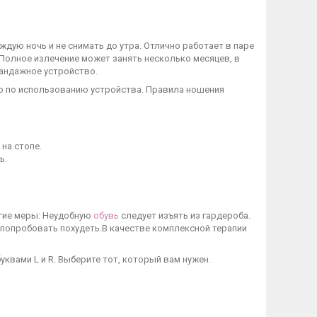
дую ночь и не снимать до утра. Отлично работает в паре
Полное излечение может занять несколько месяцев, в
бандажное устройство.
ю по использованию устройства. Правила ношения
на стопе.
ь.
гие меры: Неудобную
обувь
следует изъять из гардероба.
 попробовать похудеть.В качестве комплексной терапии
уквами L и R. Выберите тот, который вам нужен.