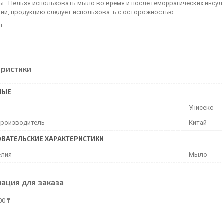
ы. Нельзя использовать мыло во время и после геморрагических инсул
гии, продукцию следует использовать с осторожностью.
л.
еристики
НЫЕ
Унисекс
производитель
Китай
ВАТЕЛЬСКИЕ ХАРАКТЕРИСТИКИ
елия
Мыло
ация для заказа
00 ₸