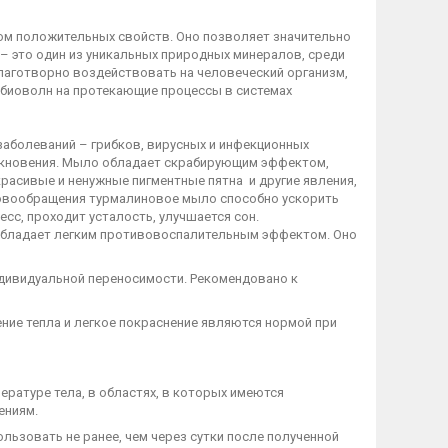
ом положительных свойств. Оно позволяет значительно
н – это один из уникальных природных минералов, среди
лаготворно воздействовать на человеческий организм,
 биоволн на протекающие процессы в системах
заболеваний – грибков, вирусных и инфекционных
никновения. Мыло обладает скрабирующим эффектом,
расивые и ненужные пигментные пятна и другие явления,
овообращения турмалиновое мыло способно ускорить
есс, проходит усталость, улучшается сон.
 обладает легким противовоспалительным эффектом. Оно
ндивидуальной переносимости. Рекомендовано к
ение тепла и легкое покраснение являются нормой при
ературе тела, в областях, в которых имеются
ениям.
ьзовать не ранее, чем через сутки после полученной