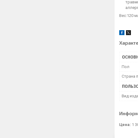
травм
аллер
Вес:120 м
Характ
ОСНОВ
Пол
Страна 
ПОЛЬЗО
Вид изд
Информ
Цена:
1 3