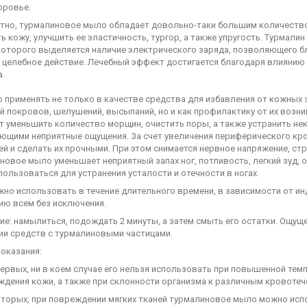
оровье.
стно, турмалиновое мыло обладает довольно-таки большим количеств
 кожу, улучшить ее эластичность, тургор, а также упругость. Турмали
которого выделяется наличие электрического заряда, позволяющего б
 целебное действие. Лечебный эффект достигается благодаря влиянию
а.
 применять не только в качестве средства для избавления от кожных 
й покровов, шелушений, высыпаний, но и как профилактику от их воз
 уменьшить количество морщин, очистить поры, а также устранить нек
ющими неприятные ощущения. За счет увеличения периферического кр
ей и сделать их прочными. При этом снимается нервное напряжение, стр
овое мыло уменьшает неприятный запах ног, потливость, легкий зуд,
ользоваться для устранения усталости и отечности в ногах.
но использовать в течение длительного времени, в зависимости от и
ию всем без исключения.
е: намылиться, подождать 2 минуты, а затем смыть его остатки. Ощущ
ии средств с турмалиновыми частицами.
оказания:
ервых, ни в коем случае его нельзя использовать при повышенной темп
ждения кожи, а также при склонности организма к различным кровотеч
вторых, при повреждении мягких тканей турмалиновое мыло можно испол