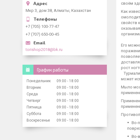
своём зд
Мкр 3, дом 38, Алматы, Казахстан
Как изве
омолодить
свойств 
+7 (705) 100-77-47
оказывая
организм
+7 (707) 650-00-45
Его можно
torishop2018@bk.ru
поражени
позволяет
доставля
рост ногт
График работы
Турмалин
может исп
Понедельник
09:00
18:00
Мыло мож
Вторник
09:00
18:00
применен
Среда
09:00
18:00
Четверг
09:00
18:00
Применени
применен
Пятница
09:00
18:00
Суббота
09:00
18:00
Противоп
Воскресенье
09:00
18:00
Во-п
повре
Во-