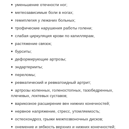
уменьшение отечности ног;
метеозависимые боли в ногах;
гемиплегия у лежачих больных;
трофические нарушения работы голени;
слабая циркуляция крови по капиллярам,
растяжение связок;
бурситы;
деформирующие артрозы;
эндартерииты;
переломы;
ревматический и ревматоидный артрит;
артрозы коленных, голеностопных, тазобедренных,
плечевых, локтевых суставов;
варикозное расширение вен нижних конечностей;
нервное напряжение, стресс, утомляемость;
остеохондроз, грыжи межпозвоночных дисков;
онемение и зябкость верхних и нижних конечностей;