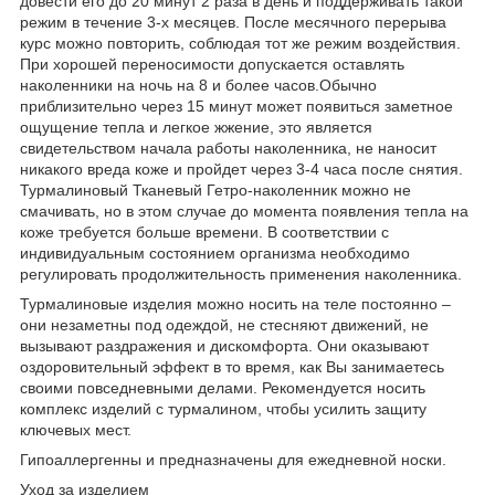
довести его до 20 минут 2 раза в день и поддерживать такой
режим в течение 3-х месяцев. После месячного перерыва
курс можно повторить, соблюдая тот же режим воздействия.
При хорошей переносимости допускается оставлять
наколенники на ночь на 8 и более часов.Обычно
приблизительно через 15 минут может появиться заметное
ощущение тепла и легкое жжение, это является
свидетельством начала работы наколенника, не наносит
никакого вреда коже и пройдет через 3-4 часа после снятия.
Турмалиновый Тканевый Гетро-наколенник можно не
смачивать, но в этом случае до момента появления тепла на
коже требуется больше времени. В соответствии с
индивидуальным состоянием организма необходимо
регулировать продолжительность применения наколенника.
Турмалиновые изделия можно носить на теле постоянно –
они незаметны под одеждой, не стесняют движений, не
вызывают раздражения и дискомфорта. Они оказывают
оздоровительный эффект в то время, как Вы занимаетесь
своими повседневными делами. Рекомендуется носить
комплекс изделий с турмалином, чтобы усилить защиту
ключевых мест.
Гипоаллергенны и предназначены для ежедневной носки.
Уход за изделием