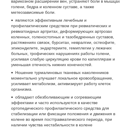
варикозном расширении вен, устраняют боли в мышцах
голени, бедра и коленном суставе, а также
метеозависимые боли.
являются эффективным лечебным и
профилактическим средством при ревматических и
ревматоидных артритах, деформирующих артрозах
коленных, голеностопных и тазобедренных суставов,
растяжениях связок, бурситах, невралгии, остеофите,
эпикондилите, эндартериите, гемиплегии у лежачих
больных, трофических нарушениях работы голени,
усиливая слабую циркуляцию крови по капиллярам и
уменьшая отечность нижних конечностей.
Ношение турмалиновых тканевых наколенников
моментально улучшает локальное кровообращение,
усиливает метаболизм, активизирует работу клеток
организма.
обладают обезболивающим и согревающим
эффектами и часто используются в качестве
ортопедического профилактического средства для
стабилизации или фиксации положения и движения в
колене во время посттравматического периода, при
наличии чувства нестабильности в колене