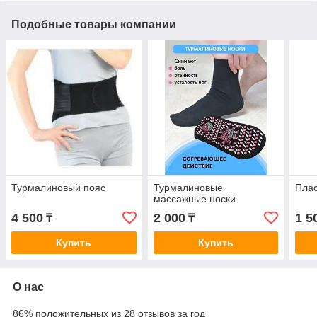
Подобные товары компании
Турмалиновый пояс
Турмалиновые
Пла
массажные носки
4 500
2 000
1 5
₸
₸
Купить
Купить
О нас
86% положительных из 28 отзывов за год