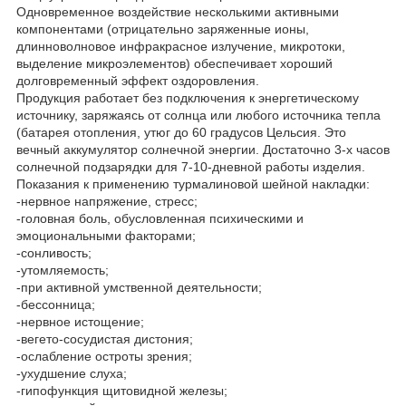
Одновременное воздействие несколькими активными
компонентами (отрицательно заряженные ионы,
длинноволновое инфракрасное излучение, микротоки,
выделение микроэлементов) обеспечивает хороший
долговременный эффект оздоровления.
Продукция работает без подключения к энергетическому
источнику, заряжаясь от солнца или любого источника тепла
(батарея отопления, утюг до 60 градусов Цельсия. Это
вечный аккумулятор солнечной энергии. Достаточно 3-х часов
солнечной подзарядки для 7-10-дневной работы изделия.
Показания к применению турмалиновой шейной накладки:
-нервное напряжение, стресс;
-головная боль, обусловленная психическими и
эмоциональными факторами;
-сонливость;
-утомляемость;
-при активной умственной деятельности;
-бессонница;
-нервное истощение;
-вегето-сосудистая дистония;
-ослабление остроты зрения;
-ухудшение слуха;
-гипофункция щитовидной железы;