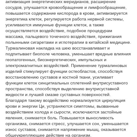
активизация энергетических меридианов, расширение
сосудов, улучшается кровообращение и лимфообращение,
повышается содержание кислорода в крови, активизируется
энергетика клеток, регулируется работа нервной системы,
усиливаются иммунные функции клеток, а также
осуществляется воздействие, подобное процедурам
массажа, пальцевого точечного воздействия, прижигания
полынными сигаретами и иглотерапии в китайской медицине.
Турмалиновая накладка на шею восстанавливает и
подпитывает биополе человека, уменьшает вредные влияния
геопатогенных, биоэнергетических, импульсных и
электромагнитных воздействий. Применение турмалиновых
изделий стимулирует функции остеобластов, способствуя
восстановлению суставов и костной ткани, усиливает
функции клеток синцитиальных сплетений внутрисуставного
пространства, способствуя выделению внутрисуставной
жидкости и лучшей смазке суставных поверхностей.
Благодаря такому воздействию нормализуется циркуляция
крови и энергии Ци, устраняются симптомы, вызванные
воздействием холода и сырости, исключаются застойные
явления, снимается боль. Повышается выносливость
организма, снимается стресс, улучшается сон, уменьшается
износ суставов, снимается напряжение мышц, оказывается
общеукрепляющее действие на организм.