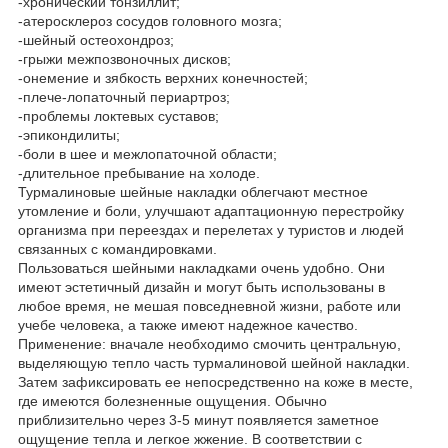
-хронический тонзиллит;
-атеросклероз сосудов головного мозга;
-шейный остеохондроз;
-грыжи межпозвоночных дисков;
-онемение и зябкость верхних конечностей;
-плече-лопаточный периартроз;
-проблемы локтевых суставов;
-эпикондилиты;
-боли в шее и межлопаточной области;
-длительное пребывание на холоде.
Турмалиновые шейные накладки облегчают местное
утомление и боли, улучшают адаптационную перестройку
организма при переездах и перелетах у туристов и людей
связанных с командировками.
Пользоваться шейными накладками очень удобно. Они
имеют эстетичный дизайн и могут быть использованы в
любое время, не мешая повседневной жизни, работе или
учебе человека, а также имеют надежное качество.
Применение: вначале необходимо смочить центральную,
выделяющую тепло часть турмалиновой шейной накладки.
Затем зафиксировать ее непосредственно на коже в месте,
где имеются болезненные ощущения. Обычно
приблизительно через 3-5 минут появляется заметное
ощущение тепла и легкое жжение. В соответствии с