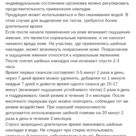
индивидуальным состоянием организма можно регулировать
продолжительность применения накладки.
Продукция может использоваться и без смачивания водой. В
этом случае для выделения ею тепла, требуется более
длительное время.
Если после начала применения на коже возникает ощущение
жжения, это является нормальным явлением, и не наносит
никакого вреда коже. На участках, где применялись шейные
накладки, может возникнуть покраснение кожи. Покраснение
и ощущение жжения относятся к нормальным явлениям.
После снятия шейных накладок они исчезают спустя 2-3
часа.
Время первых сеансов составляет 3-5 минут 2 раза в день,
через 7 дней время можно удлинять, добавляя по 1 минуте
каждые 7 дней и довести время одного сеанса до 15-17
минут (возникает ощущение устойчивого тепла) 2 раза в день
и поддерживать такой режим в течение 3-х месяцев. После
месячного перерыва курс можно повторить, соблюдая тот же
режим воздействия. При хорошей переносимости
допускается использование шейной повязки на 20 минут 2
раза в день в течение 3 месяцев.
Строго запрещено длительное время замачивать шейные
накладки в воде. Не следует при стирке использовать
стиральный порошок, отбеливатели и мыло. Рекомендуется