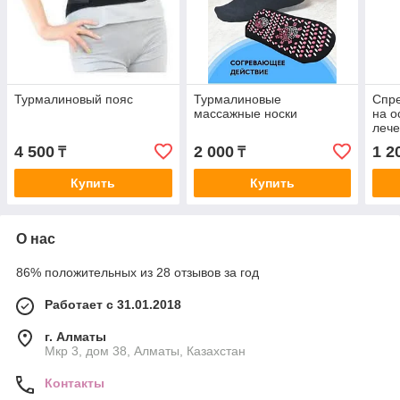
Турмалиновый пояс
Турмалиновые
Спре
массажные носки
на о
лече
4 500
2 000
1 2
₸
₸
Купить
Купить
О нас
86% положительных из 28 отзывов за год
Работает с 31.01.2018
г. Алматы
Мкр 3, дом 38, Алматы, Казахстан
Контакты