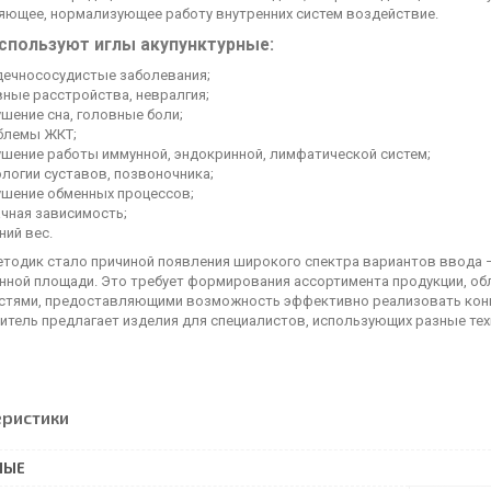
яющее, нормализующее работу внутренних систем воздействие.
спользуют иглы акупунктурные:
дечнососудистые заболевания;
вные расстройства, невралгия;
шение сна, головные боли;
блемы ЖКТ;
ушение работы иммунной, эндокринной, лимфатической систем;
логии суставов, позвоночника;
ушение обменных процессов;
ачная зависимость;
ний вес.
тодик стало причиной появления широкого спектра вариантов ввода – у
нной площади. Это требует формирования ассортимента продукции, о
стями, предоставляющими возможность эффективно реализовать кон
итель предлагает изделия для специалистов, использующих разные тех
еристики
НЫЕ