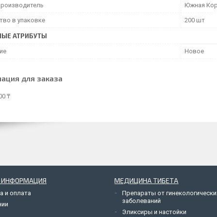
производитель
Южная Ко
тво в упаковке
200 шт
НЫЕ АТРИБУТЫ
ие
Новое
ация для заказа
00 ₸
Я ИНФОРМАЦИЯ
МЕДИЦИНА ТИБЕТА
а и оплата
Препараты от гинекологически
заболеваний
нии
Эликсиры и настойки