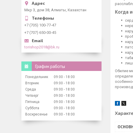
расслабл
Мкр 3, дом 38, Алматы, Казахстан
Когда и
сер
+7 (705) 100-77-47
нер
нару
+7 (707) 650-00-45
про
нар
torishop2018@bk.ru
пато
нар
таб
лиш
График работы
Обилие ме
определе
Понедельник
09:00
18:00
особенно
Вторник
09:00
18:00
производ
Среда
09:00
18:00
Четверг
09:00
18:00
Пятница
09:00
18:00
Суббота
09:00
18:00
Характ
Воскресенье
09:00
18:00
ОСНОВ