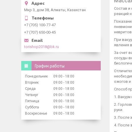
Масса
Состав и
Мкр 3, дом 38, Алматы, Казахстан
реакций н
Показани
+7 (705) 100-77-47
пневмонии
невритов 
+7 (707) 650-00-45
При ваку
явления 
torishop2018@bk.ru
За счет 
сосуды вн
биологич
График работы
Отличите
необходи
Понедельник
09:00
18:00
ожогов и
Вторник
09:00
18:00
Среда
09:00
18:00
Способ п
Четверг
09:00
18:00
1. Вакуум
Пятница
09:00
18:00
2. Горлов
Суббота
09:00
18:00
руки.
Воскресенье
09:00
18:00
3. После 
4. После 