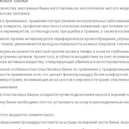
жные банки
 свойства: массажные банки изготовлены из экологически чистого мед
а коже человека.
я к применению: применяются при лечении воспалительных заболеваний
, плевриты, профилактика гипостатических пневмоний; при лечении ос
и периневритов, остехондрозов; при ушибах и травмах, а также в кос
умной терапии активизируется периферическое кровообращение, улучш
в тканях, увеличивается выход на поверхность кожных покровов токси
вакуума вызывается местный прилив крови и лимфы к коже из глублежа
утренних органов. Кроме того, в области воздействия за счет возник
ески активные вещества, стимулирующие обменные и восстановительн
льной особенностью пластиковых банок по сравнению с традиционными
мости применения огня, что делает физиопроцедуру более комфортной 
 микротравм, возникающих из-за сколов и неровности краев стеклянны
рименения:
 в пластиковых банках создается путем подключения насоса к верхней ч
ину банки необходимо плотно установить на кожу и присоединенным на
этого аккуратно снимите насос.
завершения процедуры потяните за штуцер на верхней части банки, выр