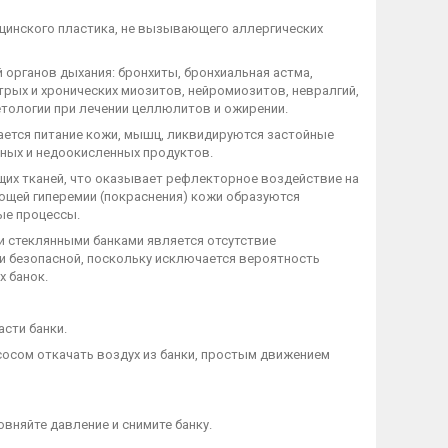
ицинского пластика, не вызывающего аллергических
 органов дыхания: бронхиты, бронхиальная астма,
трых и хронических миозитов, нейромиозитов, невралгий,
метологии при лечении целлюлитов и ожирении.
ается питание кожи, мышц, ликвидируются застойные
чных и недоокисленных продуктов.
щих тканей, что оказывает рефлекторное воздействие на
ающей гиперемии (покраснения) кожи образуются
ые процессы.
 стеклянными банками является отсутствие
и безопасной, поскольку исключается вероятность
х банок.
асти банки.
сосом откачать воздух из банки, простым движением
овняйте давление и снимите банку.