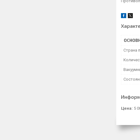
Противоп
Характ
ОСНОВ
Страна 
Количес
Вакуумн
Состоян
Информ
Цена:
5 0