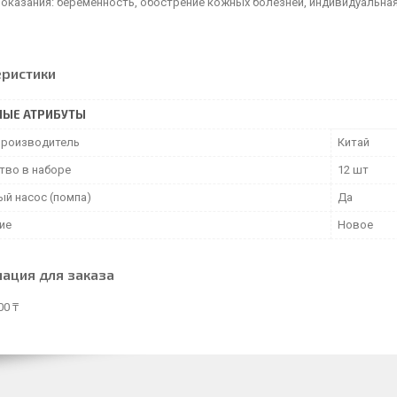
оказания: беременность, обострение кожных болезней, индивидуальна
еристики
НЫЕ АТРИБУТЫ
производитель
Китай
тво в наборе
12 шт
ый насос (помпа)
Да
ие
Новое
ация для заказа
00 ₸