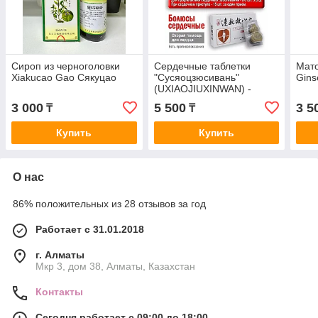
Сироп из черноголовки
Сердечные таблетки
Мат
Xiakucao Gao Сякуцао
"Сусяоцзюсивань"
Gins
(UXIAOJIUXINWAN) -
скорая помощь сердцу из
3 000
5 500
3 5
₸
₸
Китая
Купить
Купить
О нас
86% положительных из 28 отзывов за год
Работает с 31.01.2018
г. Алматы
Мкр 3, дом 38, Алматы, Казахстан
Контакты
Сегодня работает с 09:00 до 18:00