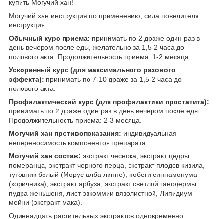
купить Могучий хан!
Могучий хан инструкция по применению, сила повелителя
инструкция:
Обычный курс приема:
принимать по 2 драже один раз в
день вечером после еды, желательно за 1,5-2 часа до
полового акта. Продолжительность приема: 1-2 месяца.
Ускоренный курс (для максимального разового
эффекта):
принимать по 7-10 драже за 1,5-2 часа до
полового акта.
Профилактический курс (для профилактики простатита):
принимать по 2 драже один раз в день вечером после еды.
Продолжительность приема: 2-3 месяца.
Могучий хан противопоказания:
индивидуальная
непереносимость компонентов препарата.
Могучий хан состав:
экстракт чеснока, экстракт цедры
померанца, экстракт черного перца, экстракт плодов кизила,
тутовник белый (Морус алба линне), побеги синнамонума
(коричника), экстракт арбуза, экстракт светлой ганодермы,
пудра женьшеня, лист эвкоммии вязолистной, Липидиум
мейни (экстракт мака).
Одиннадцать растительных экстрактов одновременно