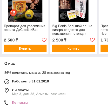
Препарат для увеличения
Big Penis Большой пенис
Пре
пениса ДаСюнШиВан
виагра средство для
поте
повышения потенции
Черн
2 500
2 500
1 7
₸
₸
Купить
Купить
О нас
86% положительных из 28 отзывов за год
Работает с 31.01.2018
г. Алматы
Мкр 3, дом 38, Алматы, Казахстан
Контакты