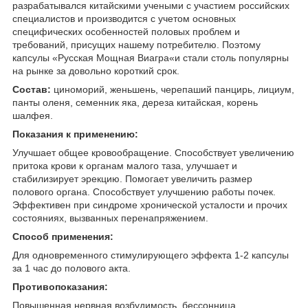
разрабатывался китайскими учеными с участием российских
специалистов и производится с учетом основных
специфических особенностей половых проблем и
требований, присущих нашему потребителю. Поэтому
капсулы «Русская Мощная Виагра«и стали столь популярны
на рынке за довольно короткий срок.
Состав:
циноморий, женьшень, черепаший панцирь, лициум,
панты оленя, семенник яка, дереза китайская, корень
шалфея.
Показания к применению:
Улучшает общее кровообращение. Способствует увеличению
притока крови к органам малого таза, улучшает и
стабилизирует эрекцию. Помогает увеличить размер
полового органа. Способствует улучшению работы почек.
Эффективен при синдроме хронической усталости и прочих
состояниях, вызванных перенапряжением.
Способ применения:
Для одновременного стимулирующего эффекта 1-2 капсулы
за 1 час до полового акта.
Противопоказания:
Повышенная нервная возбудимость, бессонница,