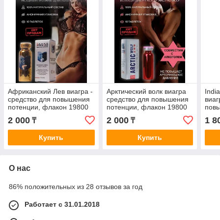
Африканский Лев виагра -
Арктический волк виагра
Indi
средство для повышения
средство для повышения
виаг
потенции, флакон 19800
потенции, флакон 19800
пов
мг*10 таблеток
мг*10 таблеток.
2 000
2 000
1 8
₸
₸
Купить
Купить
О нас
86% положительных из 28 отзывов за год
Работает с 31.01.2018