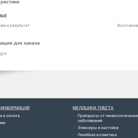
еристики
НЫЕ
ние и результат
Восстанов
ация для заказа
00 ₸
Я ИНФОРМАЦИЯ
МЕДИЦИНА ТИБЕТА
а и оплата
Препараты от гинекологически
заболеваний
нии
Эликсиры и настойки
Лечебная косметика