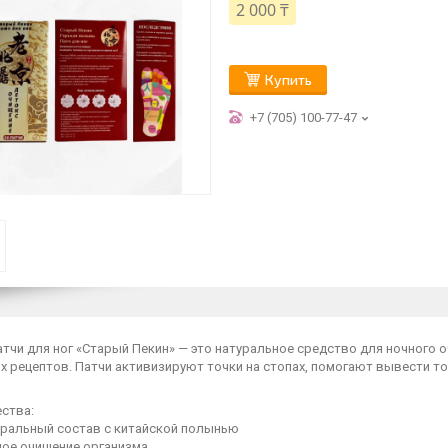
2 000 ₸
Купить
+7 (705) 100-77-47
тчи для ног «Старый Пекин» — это натуральное средство для ночного 
х рецептов. Патчи активизируют точки на стопах, помогают вывести т
ства:
льный состав с китайской полынью
е очищение организма