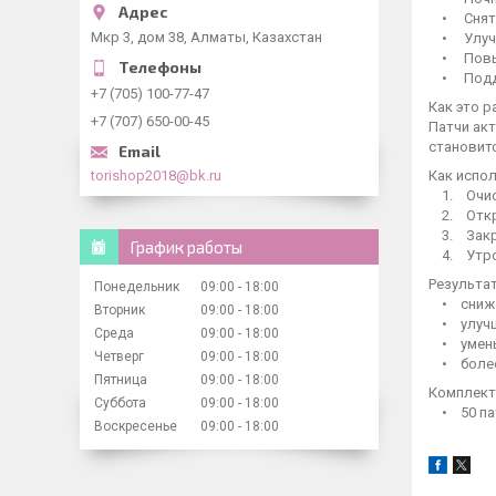
• Снятие
Мкр 3, дом 38, Алматы, Казахстан
• Улучше
• Повыш
• Поддер
+7 (705) 100-77-47
Как это р
+7 (707) 650-00-45
Патчи ак
становитс
torishop2018@bk.ru
Как испо
1. Очист
2. Откры
3. Закре
График работы
4. Утром
Результа
Понедельник
09:00
18:00
• сниже
Вторник
09:00
18:00
• улучш
Среда
09:00
18:00
• уменьш
Четверг
09:00
18:00
• более 
Пятница
09:00
18:00
Комплект
Суббота
09:00
18:00
• 50 па
Воскресенье
09:00
18:00