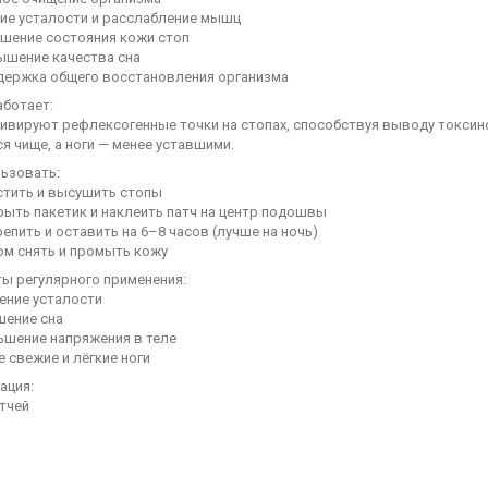
 усталости и расслабление мышц
ние состояния кожи стоп
ение качества сна
жка общего восстановления организма
аботает:
тивируют рефлексогенные точки на стопах, способствуя выводу токсин
я чище, а ноги — менее уставшими.
льзовать:
ить и высушить стопы
ть пакетик и наклеить патч на центр подошвы
пить и оставить на 6–8 часов (лучше на ночь)
 снять и промыть кожу
ты регулярного применения:
ние усталости
ение сна
ение напряжения в теле
свежие и лёгкие ноги
ация:
тчей